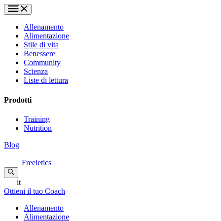
Allenamento
Alimentazione
Stile di vita
Benessere
Community
Scienza
Liste di lettura
Prodotti
Training
Nutrition
Blog
Freeletics
it
Ottieni il tuo Coach
Allenamento
Alimentazione