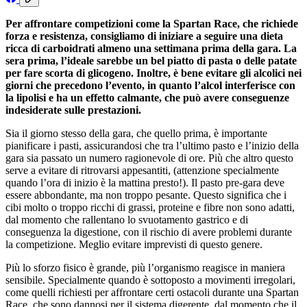
Per affrontare competizioni come la Spartan Race, che richiede
forza e resistenza, consigliamo di iniziare a seguire una dieta
ricca di carboidrati almeno una settimana prima della gara. La
sera prima, l’ideale sarebbe un bel piatto di pasta o delle patate
per fare scorta di glicogeno. Inoltre, è bene evitare gli alcolici nei
giorni che precedono l’evento, in quanto l’alcol interferisce con
la lipolisi e ha un effetto calmante, che può avere conseguenze
indesiderate sulle prestazioni.
Sia il giorno stesso della gara, che quello prima, è importante
pianificare i pasti, assicurandosi che tra l’ultimo pasto e l’inizio della
gara sia passato un numero ragionevole di ore. Più che altro questo
serve a evitare di ritrovarsi appesantiti, (attenzione specialmente
quando l’ora di inizio è la mattina presto!). Il pasto pre-gara deve
essere abbondante, ma non troppo pesante. Questo significa che i
cibi molto o troppo ricchi di grassi, proteine e fibre non sono adatti,
dal momento che rallentano lo svuotamento gastrico e di
conseguenza la digestione, con il rischio di avere problemi durante
la competizione. Meglio evitare imprevisti di questo genere.
Più lo sforzo fisico è grande, più l’organismo reagisce in maniera
sensibile. Specialmente quando è sottoposto a movimenti irregolari,
come quelli richiesti per affrontare certi ostacoli durante una Spartan
Race, che sono dannosi per il sistema digerente, dal momento che il