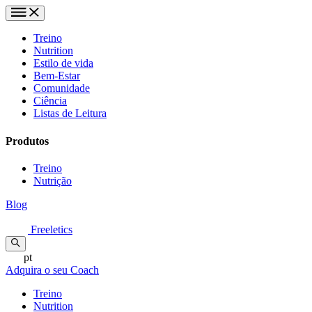
Treino
Nutrition
Estilo de vida
Bem-Estar
Comunidade
Ciência
Listas de Leitura
Produtos
Treino
Nutrição
Blog
Freeletics
pt
Adquira o seu Coach
Treino
Nutrition