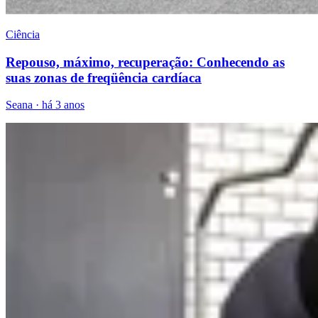
Ciência
Repouso, máximo, recuperação: Conhecendo as
suas zonas de freqüência cardíaca
Seana
·
há 3 anos