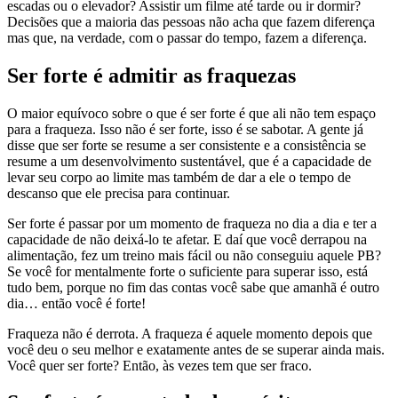
escadas ou o elevador? Assistir um filme até tarde ou ir dormir?
Decisões que a maioria das pessoas não acha que fazem diferença
mas que, na verdade, com o passar do tempo, fazem a diferença.
Ser forte é admitir as fraquezas
O maior equívoco sobre o que é ser forte é que ali não tem espaço
para a fraqueza. Isso não é ser forte, isso é se sabotar. A gente já
disse que ser forte se resume a ser consistente e a consistência se
resume a um desenvolvimento sustentável, que é a capacidade de
levar seu corpo ao limite mas também de dar a ele o tempo de
descanso que ele precisa para continuar.
Ser forte é passar por um momento de fraqueza no dia a dia e ter a
capacidade de não deixá-lo te afetar. E daí que você derrapou na
alimentação, fez um treino mais fácil ou não conseguiu aquele PB?
Se você for mentalmente forte o suficiente para superar isso, está
tudo bem, porque no fim das contas você sabe que amanhã é outro
dia… então você é forte!
Fraqueza não é derrota. A fraqueza é aquele momento depois que
você deu o seu melhor e exatamente antes de se superar ainda mais.
Você quer ser forte? Então, às vezes tem que ser fraco.