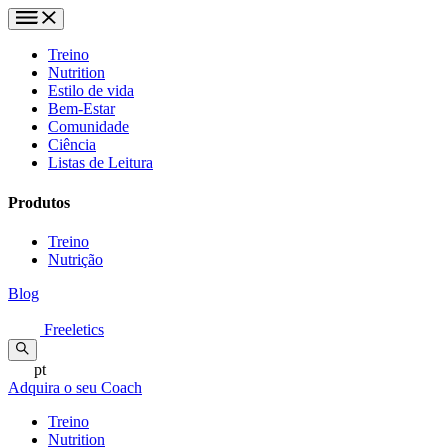
Treino
Nutrition
Estilo de vida
Bem-Estar
Comunidade
Ciência
Listas de Leitura
Produtos
Treino
Nutrição
Blog
Freeletics
pt
Adquira o seu Coach
Treino
Nutrition