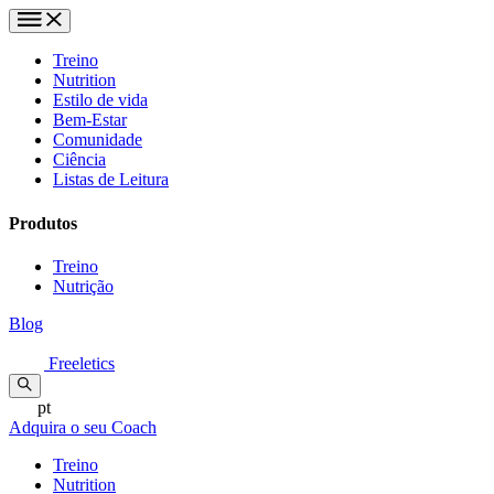
Treino
Nutrition
Estilo de vida
Bem-Estar
Comunidade
Ciência
Listas de Leitura
Produtos
Treino
Nutrição
Blog
Freeletics
pt
Adquira o seu Coach
Treino
Nutrition