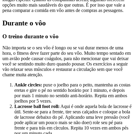
opções muito mais saudáveis ​​do que outras. É por isso que vale a
pena comparar a comida em vôo antes de compras as pessagens.
Durante o vôo
O treino durante o vôo
Não importa se o seu vôo é longo ou se vai durar menos de uma
hora, o fitness deve fazer parte do seu vôo. Muito tempo sentado em
um avião pode causar coágulos, para não mencionar que vai deixar
você se sentindo muito duro quando pousar. Os exercícios a seguir
vão relaxar seus músculos e restaurar a circulação sem que você
chame muita atenção.
Ankle circles:
puxe o joelho para o peito, mantenha as costas
eretas e gire o pé no sentido horário por 1 minuto, e depois
por mais 1 minuto no sentido anti-horário. Repita em ambos
joelhos por 5 vezes.
Lacrosse ball foot roll:
Aqui é onde aquela bola de lacrosse é
útil. Sente-se para a frente, tire seus calçados e coloque a bola
de lacrosse debaixo do pé. Aplicando uma leve pressão (você
pode aplicar um pouco mais se não doer) role seu pé para
frente e para trás em círculos. Repita 10 vezes em ambos pés
por um minuto cada.