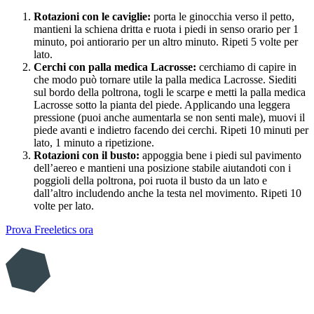
Rotazioni con le caviglie:
porta le ginocchia verso il petto,
mantieni la schiena dritta e ruota i piedi in senso orario per 1
minuto, poi antiorario per un altro minuto. Ripeti 5 volte per
lato.
Cerchi con palla medica Lacrosse:
cerchiamo di capire in
che modo può tornare utile la palla medica Lacrosse. Siediti
sul bordo della poltrona, togli le scarpe e metti la palla medica
Lacrosse sotto la pianta del piede. Applicando una leggera
pressione (puoi anche aumentarla se non senti male), muovi il
piede avanti e indietro facendo dei cerchi. Ripeti 10 minuti per
lato, 1 minuto a ripetizione.
Rotazioni con il busto:
appoggia bene i piedi sul pavimento
dell’aereo e mantieni una posizione stabile aiutandoti con i
poggioli della poltrona, poi ruota il busto da un lato e
dall’altro includendo anche la testa nel movimento. Ripeti 10
volte per lato.
Prova Freeletics ora