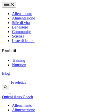
Allenamento
Alimentazione
Stile di vita
Benessere
Community
Scienza
Liste di lettura
Prodotti
Training
Nutrition
Blog
Freeletics
it
Ottieni il tuo Coach
Allenamento
Alimentazione