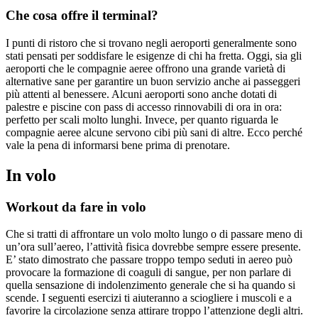
Che cosa offre il terminal?
I punti di ristoro che si trovano negli aeroporti generalmente sono
stati pensati per soddisfare le esigenze di chi ha fretta. Oggi, sia gli
aeroporti che le compagnie aeree offrono una grande varietà di
alternative sane per garantire un buon servizio anche ai passeggeri
più attenti al benessere. Alcuni aeroporti sono anche dotati di
palestre e piscine con pass di accesso rinnovabili di ora in ora:
perfetto per scali molto lunghi. Invece, per quanto riguarda le
compagnie aeree alcune servono cibi più sani di altre. Ecco perché
vale la pena di informarsi bene prima di prenotare.
In volo
Workout da fare in volo
Che si tratti di affrontare un volo molto lungo o di passare meno di
un’ora sull’aereo, l’attività fisica dovrebbe sempre essere presente.
E’ stato dimostrato che passare troppo tempo seduti in aereo può
provocare la formazione di coaguli di sangue, per non parlare di
quella sensazione di indolenzimento generale che si ha quando si
scende. I seguenti esercizi ti aiuteranno a sciogliere i muscoli e a
favorire la circolazione senza attirare troppo l’attenzione degli altri.