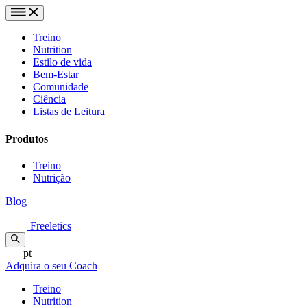
Treino
Nutrition
Estilo de vida
Bem-Estar
Comunidade
Ciência
Listas de Leitura
Produtos
Treino
Nutrição
Blog
Freeletics
pt
Adquira o seu Coach
Treino
Nutrition