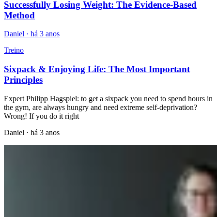
Successfully Losing Weight: The Evidence-Based
Method
Daniel
·
há 3 anos
Treino
Sixpack & Enjoying Life: The Most Important
Principles
Expert Philipp Hagspiel: to get a sixpack you need to spend hours in
the gym, are always hungry and need extreme self-deprivation?
Wrong! If you do it right
Daniel
·
há 3 anos