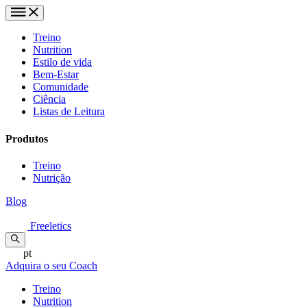
Treino
Nutrition
Estilo de vida
Bem-Estar
Comunidade
Ciência
Listas de Leitura
Produtos
Treino
Nutrição
Blog
Freeletics
pt
Adquira o seu Coach
Treino
Nutrition