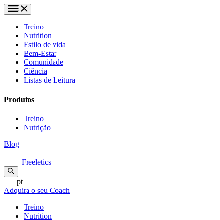
Treino
Nutrition
Estilo de vida
Bem-Estar
Comunidade
Ciência
Listas de Leitura
Produtos
Treino
Nutrição
Blog
Freeletics
pt
Adquira o seu Coach
Treino
Nutrition