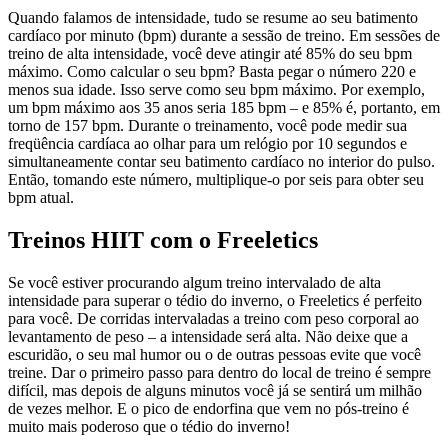
Quando falamos de intensidade, tudo se resume ao seu batimento
cardíaco por minuto (bpm) durante a sessão de treino. Em sessões de
treino de alta intensidade, você deve atingir até 85% do seu bpm
máximo. Como calcular o seu bpm? Basta pegar o número 220 e
menos sua idade. Isso serve como seu bpm máximo. Por exemplo,
um bpm máximo aos 35 anos seria 185 bpm – e 85% é, portanto, em
torno de 157 bpm. Durante o treinamento, você pode medir sua
freqüência cardíaca ao olhar para um relógio por 10 segundos e
simultaneamente contar seu batimento cardíaco no interior do pulso.
Então, tomando este número, multiplique-o por seis para obter seu
bpm atual.
Treinos HIIT com o Freeletics
Se você estiver procurando algum treino intervalado de alta
intensidade para superar o tédio do inverno, o Freeletics é perfeito
para você. De corridas intervaladas a treino com peso corporal ao
levantamento de peso – a intensidade será alta. Não deixe que a
escuridão, o seu mal humor ou o de outras pessoas evite que você
treine. Dar o primeiro passo para dentro do local de treino é sempre
difícil, mas depois de alguns minutos você já se sentirá um milhão
de vezes melhor. E o pico de endorfina que vem no pós-treino é
muito mais poderoso que o tédio do inverno!