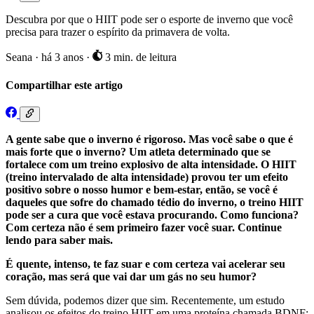
Descubra por que o HIIT pode ser o esporte de inverno que você
precisa para trazer o espírito da primavera de volta.
Seana
·
há 3 anos
·
3 min. de leitura
Compartilhar este artigo
A gente sabe que o inverno é rigoroso. Mas você sabe o que é
mais forte que o inverno? Um atleta determinado que se
fortalece com um treino explosivo de alta intensidade. O HIIT
(treino intervalado de alta intensidade) provou ter um efeito
positivo sobre o nosso humor e bem-estar, então, se você é
daqueles que sofre do chamado tédio do inverno, o treino HIIT
pode ser a cura que você estava procurando. Como funciona?
Com certeza não é sem primeiro fazer você suar. Continue
lendo para saber mais.
É quente, intenso, te faz suar e com certeza vai acelerar seu
coração, mas será que vai dar um gás no seu humor?
Sem dúvida, podemos dizer que sim. Recentemente, um estudo
analisou os efeitos do treino HIIT em uma proteína chamada BDNF: