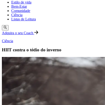
Estilo de vida
Bem-Estar
Comunidade
Ciência
Listas de Leitura
Adquira o seu Coach
Ciência
HIIT contra o tédio do inverno