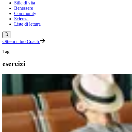
Stile di vita
Benessere
Community
Scienza
Liste di lettura
Ottieni il tuo Coach
Tag
esercizi