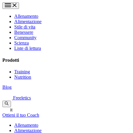
Allenamento
Alimentazione
Stile di vita
Benessere
Community
Scienza
Liste di lettura
Prodotti
Training
Nutrition
Blog
Freeletics
it
Ottieni il tuo Coach
Allenamento
Alimentazione