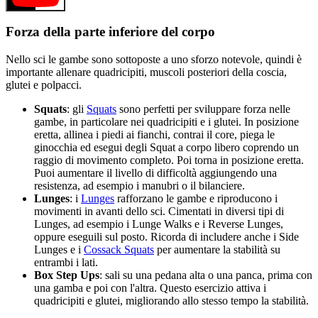
Forza della parte inferiore del corpo
Nello sci le gambe sono sottoposte a uno sforzo notevole, quindi è
importante allenare quadricipiti, muscoli posteriori della coscia,
glutei e polpacci.
Squats
: gli
Squats
sono perfetti per sviluppare forza nelle
gambe, in particolare nei quadricipiti e i glutei. In posizione
eretta, allinea i piedi ai fianchi, contrai il core, piega le
ginocchia ed esegui degli Squat a corpo libero coprendo un
raggio di movimento completo. Poi torna in posizione eretta.
Puoi aumentare il livello di difficoltà aggiungendo una
resistenza, ad esempio i manubri o il bilanciere.
Lunges
: i
Lunges
rafforzano le gambe e riproducono i
movimenti in avanti dello sci. Cimentati in diversi tipi di
Lunges, ad esempio i Lunge Walks e i Reverse Lunges,
oppure eseguili sul posto. Ricorda di includere anche i Side
Lunges e i
Cossack Squats
per aumentare la stabilità su
entrambi i lati.
Box Step Ups
: sali su una pedana alta o una panca, prima con
una gamba e poi con l'altra. Questo esercizio attiva i
quadricipiti e glutei, migliorando allo stesso tempo la stabilità.