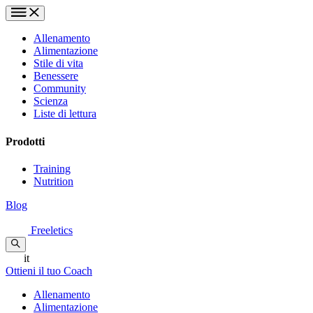
Allenamento
Alimentazione
Stile di vita
Benessere
Community
Scienza
Liste di lettura
Prodotti
Training
Nutrition
Blog
Freeletics
it
Ottieni il tuo Coach
Allenamento
Alimentazione