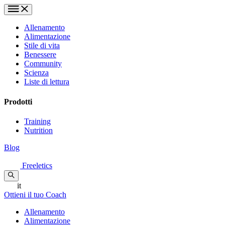
Allenamento
Alimentazione
Stile di vita
Benessere
Community
Scienza
Liste di lettura
Prodotti
Training
Nutrition
Blog
Freeletics
it
Ottieni il tuo Coach
Allenamento
Alimentazione