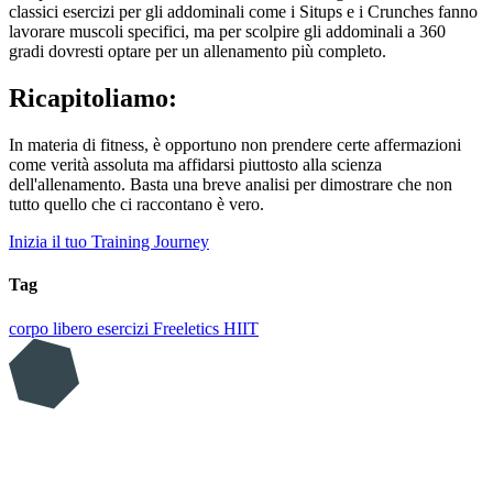
classici esercizi per gli addominali come i Situps e i Crunches fanno
lavorare muscoli specifici, ma per scolpire gli addominali a 360
gradi dovresti optare per un allenamento più completo.
Ricapitoliamo:
In materia di fitness, è opportuno non prendere certe affermazioni
come verità assoluta ma affidarsi piuttosto alla scienza
dell'allenamento. Basta una breve analisi per dimostrare che non
tutto quello che ci raccontano è vero.
Inizia il tuo Training Journey
Tag
corpo libero
esercizi
Freeletics
HIIT