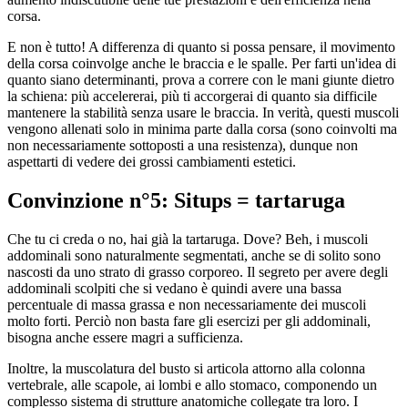
corsa.
E non è tutto! A differenza di quanto si possa pensare, il movimento
della corsa coinvolge anche le braccia e le spalle. Per farti un'idea di
quanto siano determinanti, prova a correre con le mani giunte dietro
la schiena: più accelererai, più ti accorgerai di quanto sia difficile
mantenere la stabilità senza usare le braccia. In verità, questi muscoli
vengono allenati solo in minima parte dalla corsa (sono coinvolti ma
non necessariamente sottoposti a una resistenza), dunque non
aspettarti di vedere dei grossi cambiamenti estetici.
Convinzione n°5: Situps = tartaruga
Che tu ci creda o no, hai già la tartaruga. Dove? Beh, i muscoli
addominali sono naturalmente segmentati, anche se di solito sono
nascosti da uno strato di grasso corporeo. Il segreto per avere degli
addominali scolpiti che si vedano è quindi avere una bassa
percentuale di massa grassa e non necessariamente dei muscoli
molto forti. Perciò non basta fare gli esercizi per gli addominali,
bisogna anche essere magri a sufficienza.
Inoltre, la muscolatura del busto si articola attorno alla colonna
vertebrale, alle scapole, ai lombi e allo stomaco, componendo un
complesso sistema di strutture anatomiche collegate tra loro. I