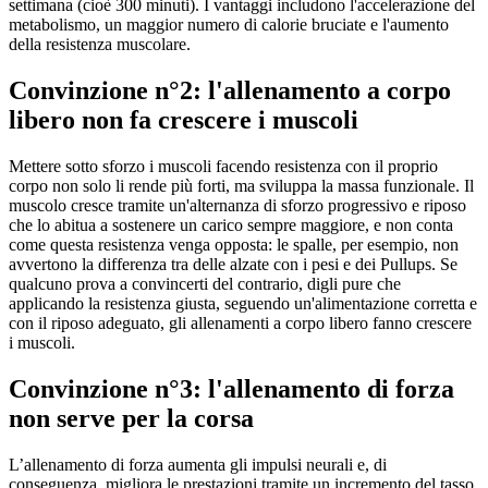
settimana (cioè 300 minuti). I vantaggi includono l'accelerazione del
metabolismo, un maggior numero di calorie bruciate e l'aumento
della resistenza muscolare.
Convinzione n°2: l'allenamento a corpo
libero non fa crescere i muscoli
Mettere sotto sforzo i muscoli facendo resistenza con il proprio
corpo non solo li rende più forti, ma sviluppa la massa funzionale. Il
muscolo cresce tramite un'alternanza di sforzo progressivo e riposo
che lo abitua a sostenere un carico sempre maggiore, e non conta
come questa resistenza venga opposta: le spalle, per esempio, non
avvertono la differenza tra delle alzate con i pesi e dei Pullups. Se
qualcuno prova a convincerti del contrario, digli pure che
applicando la resistenza giusta, seguendo un'alimentazione corretta e
con il riposo adeguato, gli allenamenti a corpo libero fanno crescere
i muscoli.
Convinzione n°3: l'allenamento di forza
non serve per la corsa
L’allenamento di forza aumenta gli impulsi neurali e, di
conseguenza, migliora le prestazioni tramite un incremento del tasso