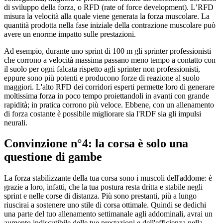
di sviluppo della forza, o RFD (rate of force development). L’RFD
misura la velocità alla quale viene generata la forza muscolare. La
quantità prodotta nella fase iniziale della contrazione muscolare può
avere un enorme impatto sulle prestazioni.
Ad esempio, durante uno sprint di 100 m gli sprinter professionisti
che corrono a velocità massima passano meno tempo a contatto con
il suolo per ogni falcata rispetto agli sprinter non professionisti,
eppure sono più potenti e producono forze di reazione al suolo
maggiori. L'alto RFD dei corridori esperti permette loro di generare
moltissima forza in poco tempo proiettandoli in avanti con grande
rapidità; in pratica corrono più veloce. Ebbene, con un allenamento
di forza costante è possibile migliorare sia l'RDF sia gli impulsi
neurali.
Convinzione n°4: la corsa è solo una
questione di gambe
La forza stabilizzante della tua corsa sono i muscoli dell'addome: è
grazie a loro, infatti, che la tua postura resta dritta e stabile negli
sprint e nelle corse di distanza. Più sono prestanti, più a lungo
riuscirai a sostenere uno stile di corsa ottimale. Quindi se dedichi
una parte del tuo allenamento settimanale agli addominali, avrai un
aumento indiscutibile delle tue prestazioni e dell'efficienza nella