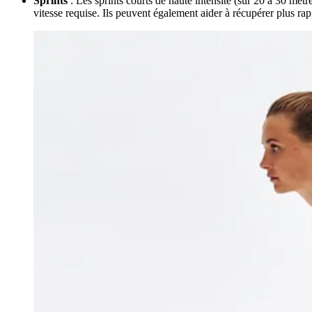
Sprints
: Les sprints courts de haute intensité (sur 20 à 30 mètr
vitesse requise. Ils peuvent également aider à récupérer plus ra