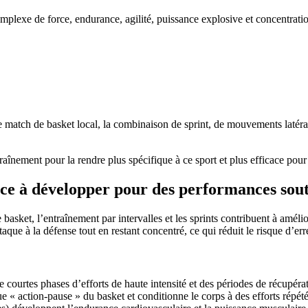
omplexe de force, endurance, agilité, puissance explosive et concentrati
atch de basket local, la combinaison de sprint, de mouvements latéraux
nement pour la rendre plus spécifique à ce sport et plus efficace pour ob
ce à développer pour des performances sou
basket, l’entraînement par intervalles et les sprints contribuent à amélio
que à la défense tout en restant concentré, ce qui réduit le risque d’erre
de courtes phases d’efforts de haute intensité et des périodes de récupéra
 « action-pause » du basket et conditionne le corps à des efforts répété