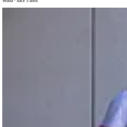
Seana
·
hace 3 años