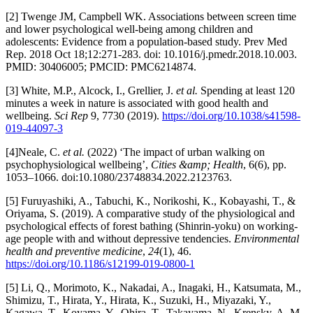
[2] Twenge JM, Campbell WK. Associations between screen time
and lower psychological well-being among children and
adolescents: Evidence from a population-based study. Prev Med
Rep. 2018 Oct 18;12:271-283. doi: 10.1016/j.pmedr.2018.10.003.
PMID: 30406005; PMCID: PMC6214874.
[3] White, M.P., Alcock, I., Grellier, J.
et al.
Spending at least 120
minutes a week in nature is associated with good health and
wellbeing.
Sci Rep
9, 7730 (2019).
https://doi.org/10.1038/s41598-
019-44097-3
[4]Neale, C.
et al.
(2022) ‘The impact of urban walking on
psychophysiological wellbeing’,
Cities &amp; Health
, 6(6), pp.
1053–1066. doi:10.1080/23748834.2022.2123763.
[5] Furuyashiki, A., Tabuchi, K., Norikoshi, K., Kobayashi, T., &
Oriyama, S. (2019). A comparative study of the physiological and
psychological effects of forest bathing (Shinrin-yoku) on working-
age people with and without depressive tendencies.
Environmental
health and preventive medicine
,
24
(1), 46.
https://doi.org/10.1186/s12199-019-0800-1
[5] Li, Q., Morimoto, K., Nakadai, A., Inagaki, H., Katsumata, M.,
Shimizu, T., Hirata, Y., Hirata, K., Suzuki, H., Miyazaki, Y.,
Kagawa, T., Koyama, Y., Ohira, T., Takayama, N., Krensky, A. M.,