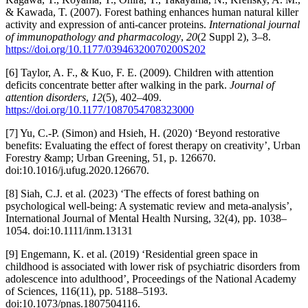
& Kawada, T. (2007). Forest bathing enhances human natural killer
activity and expression of anti-cancer proteins.
International journal
of immunopathology and pharmacology
,
20
(2 Suppl 2), 3–8.
https://doi.org/10.1177/03946320070200S202
[6] Taylor, A. F., & Kuo, F. E. (2009). Children with attention
deficits concentrate better after walking in the park.
Journal of
attention disorders
,
12
(5), 402–409.
https://doi.org/10.1177/1087054708323000
[7] Yu, C.-P. (Simon) and Hsieh, H. (2020) ‘Beyond restorative
benefits: Evaluating the effect of forest therapy on creativity’, Urban
Forestry &amp; Urban Greening, 51, p. 126670.
doi:10.1016/j.ufug.2020.126670.
[8] Siah, C.J. et al. (2023) ‘The effects of forest bathing on
psychological well‐being: A systematic review and meta‐analysis’,
International Journal of Mental Health Nursing, 32(4), pp. 1038–
1054. doi:10.1111/inm.13131
[9] Engemann, K. et al. (2019) ‘Residential green space in
childhood is associated with lower risk of psychiatric disorders from
adolescence into adulthood’, Proceedings of the National Academy
of Sciences, 116(11), pp. 5188–5193.
doi:10.1073/pnas.1807504116.