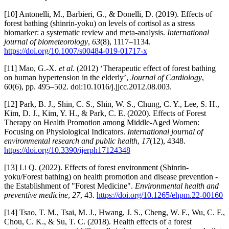
[10] Antonelli, M., Barbieri, G., & Donelli, D. (2019). Effects of
forest bathing (shinrin-yoku) on levels of cortisol as a stress
biomarker: a systematic review and meta-analysis.
International
journal of biometeorology
,
63
(8), 1117–1134.
https://doi.org/10.1007/s00484-019-01717-x
[11] Mao, G.-X.
et al.
(2012) ‘Therapeutic effect of forest bathing
on human hypertension in the elderly’,
Journal of Cardiology
,
60(6), pp. 495–502. doi:10.1016/j.jjcc.2012.08.003.
[12] Park, B. J., Shin, C. S., Shin, W. S., Chung, C. Y., Lee, S. H.,
Kim, D. J., Kim, Y. H., & Park, C. E. (2020). Effects of Forest
Therapy on Health Promotion among Middle-Aged Women:
Focusing on Physiological Indicators.
International journal of
environmental research and public health
,
17
(12), 4348.
https://doi.org/10.3390/ijerph17124348
[13] Li Q. (2022). Effects of forest environment (Shinrin-
yoku/Forest bathing) on health promotion and disease prevention -
the Establishment of "Forest Medicine".
Environmental health and
preventive medicine
,
27
, 43.
https://doi.org/10.1265/ehpm.22-00160
[14] Tsao, T. M., Tsai, M. J., Hwang, J. S., Cheng, W. F., Wu, C. F.,
Chou, C. K., & Su, T. C. (2018). Health effects of a forest