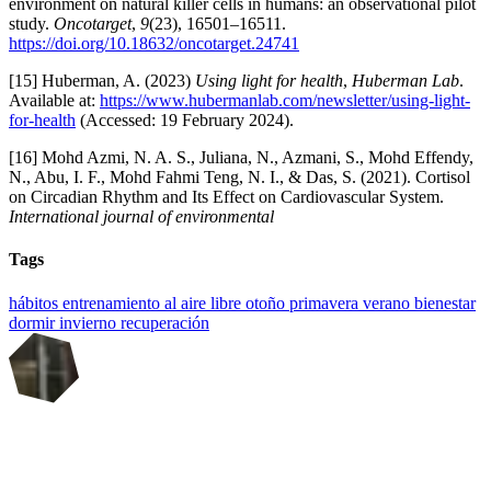
environment on natural killer cells in humans: an observational pilot
study.
Oncotarget
,
9
(23), 16501–16511.
https://doi.org/10.18632/oncotarget.24741
[15] Huberman, A. (2023)
Using light for health
,
Huberman Lab
.
Available at:
https://www.hubermanlab.com/newsletter/using-light-
for-health
(Accessed: 19 February 2024).
[16] Mohd Azmi, N. A. S., Juliana, N., Azmani, S., Mohd Effendy,
N., Abu, I. F., Mohd Fahmi Teng, N. I., & Das, S. (2021). Cortisol
on Circadian Rhythm and Its Effect on Cardiovascular System.
International journal of environmental
Tags
hábitos
entrenamiento al aire libre
otoño
primavera
verano
bienestar
dormir
invierno
recuperación