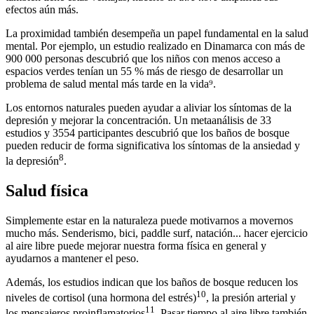
efectos aún más.
La proximidad también desempeña un papel fundamental en la salud
mental. Por ejemplo, un estudio realizado en Dinamarca con más de
900 000 personas descubrió que los niños con menos acceso a
espacios verdes tenían un 55 % más de riesgo de desarrollar un
problema de salud mental más tarde en la vida⁹.
Los entornos naturales pueden ayudar a aliviar los síntomas de la
depresión y mejorar la concentración. Un metaanálisis de 33
estudios y 3554 participantes descubrió que los baños de bosque
pueden reducir de forma significativa los síntomas de la ansiedad y
8
la depresión
.
Salud física
Simplemente estar en la naturaleza puede motivarnos a movernos
mucho más. Senderismo, bici, paddle surf, natación... hacer ejercicio
al aire libre puede mejorar nuestra forma física en general y
ayudarnos a mantener el peso.
Además, los estudios indican que los baños de bosque reducen los
10
niveles de cortisol (una hormona del estrés)
, la presión arterial y
11
los mensajeros proinflamatorios
. Pasar tiempo al aire libre también