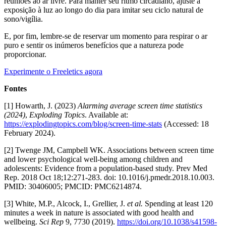
reuniões ao ar livre. Para manter seu ritmo circadiano, ajuste a
exposição à luz ao longo do dia para imitar seu ciclo natural de
sono/vigília.
E, por fim, lembre-se de reservar um momento para respirar o ar
puro e sentir os inúmeros benefícios que a natureza pode
proporcionar.
Experimente o Freeletics agora
Fontes
[1] Howarth, J. (2023)
Alarming average screen time statistics
(2024)
,
Exploding Topics
. Available at:
https://explodingtopics.com/blog/screen-time-stats
(Accessed: 18
February 2024).
[2] Twenge JM, Campbell WK. Associations between screen time
and lower psychological well-being among children and
adolescents: Evidence from a population-based study. Prev Med
Rep. 2018 Oct 18;12:271-283. doi: 10.1016/j.pmedr.2018.10.003.
PMID: 30406005; PMCID: PMC6214874.
[3] White, M.P., Alcock, I., Grellier, J.
et al.
Spending at least 120
minutes a week in nature is associated with good health and
wellbeing.
Sci Rep
9, 7730 (2019).
https://doi.org/10.1038/s41598-