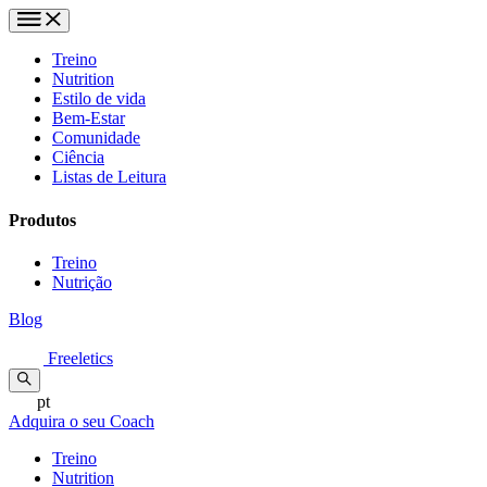
Treino
Nutrition
Estilo de vida
Bem-Estar
Comunidade
Ciência
Listas de Leitura
Produtos
Treino
Nutrição
Blog
Freeletics
pt
Adquira o seu Coach
Treino
Nutrition