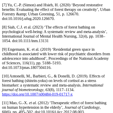
[7] Yu, C.-P. (Simon) and Hsieh, H. (2020) ‘Beyond restorative
benefits: Evaluating the effect of forest therapy on creativity’, Urban
Forestry &amp; Urban Greening, 51, p. 126670.
doi:10.1016/j.ufug.2020.126670.
[8] Siah, C.J. et al. (2023) ‘The effects of forest bathing on
psychological well‐being: A systematic review and meta‐analysis’,
International Journal of Mental Health Nursing, 32(4), pp. 1038–
1054. doi:10.1111/inm.13131
[9] Engemann, K. et al. (2019) ‘Residential green space in
childhood is associated with lower risk of psychiatric disorders from
adolescence into adulthood’, Proceedings of the National Academy
of Sciences, 116(11), pp. 5188–5193.
doi:10.1073/pnas.1807504116.
[10] Antonelli, M., Barbieri, G., & Donelli, D. (2019). Effects of
forest bathing (shinrin-yoku) on levels of cortisol as a stress
biomarker: a systematic review and meta-analysis.
International
journal of biometeorology
,
63
(8), 1117–1134.
https://doi.org/10.1007/s00484-019-01717-x
[11] Mao, G.-X.
et al.
(2012) ‘Therapeutic effect of forest bathing
on human hypertension in the elderly’,
Journal of Cardiology
,
60(6), pp. 495–502. doi:10.1016/j.jjcc.2012.08.003.