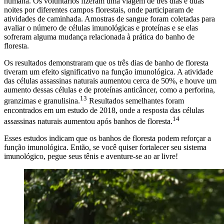
humana. Os voluntários fizeram uma viagem de três dias e duas
noites por diferentes campos florestais, onde participaram de
atividades de caminhada. Amostras de sangue foram coletadas para
avaliar o número de células imunológicas e proteínas e se elas
sofreram alguma mudança relacionada à prática do banho de
floresta.
Os resultados demonstraram que os três dias de banho de floresta
tiveram um efeito significativo na função imunológica. A atividade
das células assassinas naturais aumentou cerca de 50%, e houve um
aumento dessas células e de proteínas anticâncer, como a perforina,
13
granzimas e granulisina.
Resultados semelhantes foram
encontrados em um estudo de 2018, onde a resposta das células
14
assassinas naturais aumentou após banhos de floresta.
Esses estudos indicam que os banhos de floresta podem reforçar a
função imunológica. Então, se você quiser fortalecer seu sistema
imunológico, pegue seus tênis e aventure-se ao ar livre!