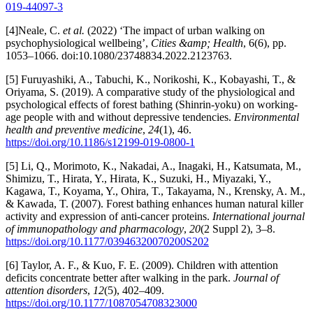
019-44097-3
[4]Neale, C.
et al.
(2022) ‘The impact of urban walking on
psychophysiological wellbeing’,
Cities &amp; Health
, 6(6), pp.
1053–1066. doi:10.1080/23748834.2022.2123763.
[5] Furuyashiki, A., Tabuchi, K., Norikoshi, K., Kobayashi, T., &
Oriyama, S. (2019). A comparative study of the physiological and
psychological effects of forest bathing (Shinrin-yoku) on working-
age people with and without depressive tendencies.
Environmental
health and preventive medicine
,
24
(1), 46.
https://doi.org/10.1186/s12199-019-0800-1
[5] Li, Q., Morimoto, K., Nakadai, A., Inagaki, H., Katsumata, M.,
Shimizu, T., Hirata, Y., Hirata, K., Suzuki, H., Miyazaki, Y.,
Kagawa, T., Koyama, Y., Ohira, T., Takayama, N., Krensky, A. M.,
& Kawada, T. (2007). Forest bathing enhances human natural killer
activity and expression of anti-cancer proteins.
International journal
of immunopathology and pharmacology
,
20
(2 Suppl 2), 3–8.
https://doi.org/10.1177/03946320070200S202
[6] Taylor, A. F., & Kuo, F. E. (2009). Children with attention
deficits concentrate better after walking in the park.
Journal of
attention disorders
,
12
(5), 402–409.
https://doi.org/10.1177/1087054708323000