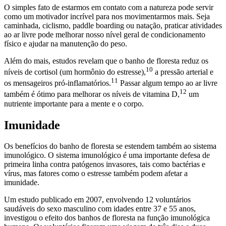
O simples fato de estarmos em contato com a natureza pode servir
como um motivador incrível para nos movimentarmos mais. Seja
caminhada, ciclismo, paddle boarding ou natação, praticar atividades
ao ar livre pode melhorar nosso nível geral de condicionamento
físico e ajudar na manutenção do peso.
Além do mais, estudos revelam que o banho de floresta reduz os
10
níveis de cortisol (um hormônio do estresse),
a pressão arterial e
11
os mensageiros pró-inflamatórios.
Passar algum tempo ao ar livre
12
também é ótimo para melhorar os níveis de vitamina D,
um
nutriente importante para a mente e o corpo.
Imunidade
Os benefícios do banho de floresta se estendem também ao sistema
imunológico. O sistema imunológico é uma importante defesa de
primeira linha contra patógenos invasores, tais como bactérias e
vírus, mas fatores como o estresse também podem afetar a
imunidade.
Um estudo publicado em 2007, envolvendo 12 voluntários
saudáveis do sexo masculino com idades entre 37 e 55 anos,
investigou o efeito dos banhos de floresta na função imunológica