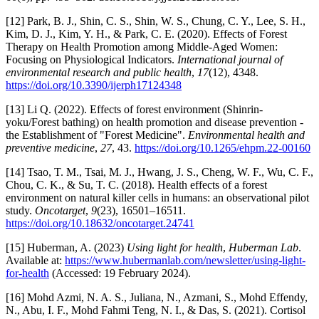
[12] Park, B. J., Shin, C. S., Shin, W. S., Chung, C. Y., Lee, S. H.,
Kim, D. J., Kim, Y. H., & Park, C. E. (2020). Effects of Forest
Therapy on Health Promotion among Middle-Aged Women:
Focusing on Physiological Indicators.
International journal of
environmental research and public health
,
17
(12), 4348.
https://doi.org/10.3390/ijerph17124348
[13] Li Q. (2022). Effects of forest environment (Shinrin-
yoku/Forest bathing) on health promotion and disease prevention -
the Establishment of "Forest Medicine".
Environmental health and
preventive medicine
,
27
, 43.
https://doi.org/10.1265/ehpm.22-00160
[14] Tsao, T. M., Tsai, M. J., Hwang, J. S., Cheng, W. F., Wu, C. F.,
Chou, C. K., & Su, T. C. (2018). Health effects of a forest
environment on natural killer cells in humans: an observational pilot
study.
Oncotarget
,
9
(23), 16501–16511.
https://doi.org/10.18632/oncotarget.24741
[15] Huberman, A. (2023)
Using light for health
,
Huberman Lab
.
Available at:
https://www.hubermanlab.com/newsletter/using-light-
for-health
(Accessed: 19 February 2024).
[16] Mohd Azmi, N. A. S., Juliana, N., Azmani, S., Mohd Effendy,
N., Abu, I. F., Mohd Fahmi Teng, N. I., & Das, S. (2021). Cortisol