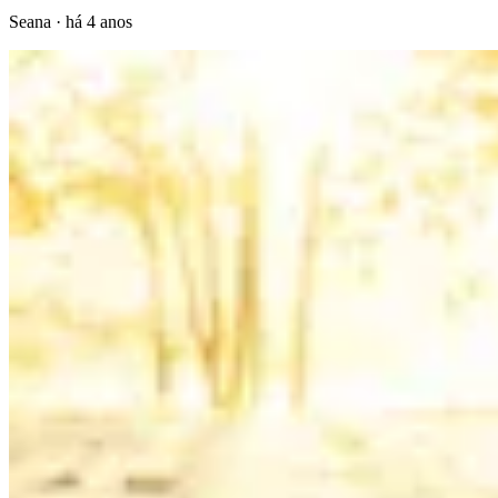
Seana
·
há 4 anos