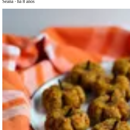
Seana
·
há 8 anos