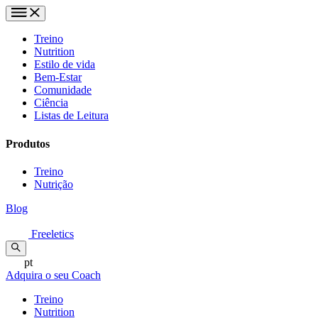
Treino
Nutrition
Estilo de vida
Bem-Estar
Comunidade
Ciência
Listas de Leitura
Produtos
Treino
Nutrição
Blog
Freeletics
pt
Adquira o seu Coach
Treino
Nutrition