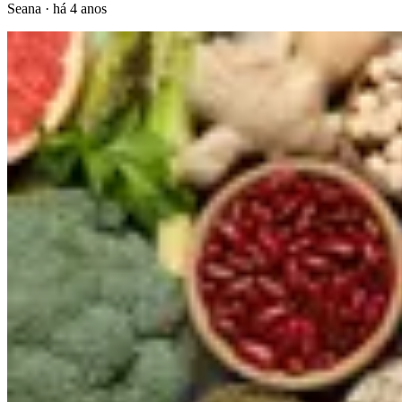
Seana
·
há 4 anos