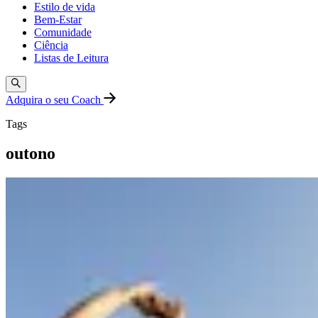
Estilo de vida
Bem-Estar
Comunidade
Ciência
Listas de Leitura
Adquira o seu Coach
Tags
outono