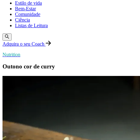
Estilo de vida
Bem-Estar
Comunidade
Ciência
Listas de Leitura
Adquira o seu Coach
Nutrition
Outono cor de curry