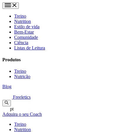
Treino
Nutrition
Estilo de vida
Bem-Estar
Comunidade
Ciência
Listas de Leitura
Produtos
Treino
Nutrição
Blog
Freeletics
pt
Adquira o seu Coach
Treino
Nutrition