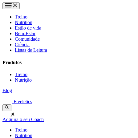
Treino
Nutrition
Estilo de vida
Bem-Estar
Comunidade
Ciência
Listas de Leitura
Produtos
Treino
Nutrição
Blog
Freeletics
pt
Adquira o seu Coach
Treino
Nutrition