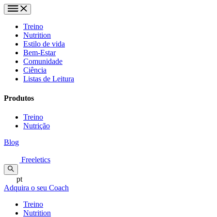
Treino
Nutrition
Estilo de vida
Bem-Estar
Comunidade
Ciência
Listas de Leitura
Produtos
Treino
Nutrição
Blog
Freeletics
pt
Adquira o seu Coach
Treino
Nutrition