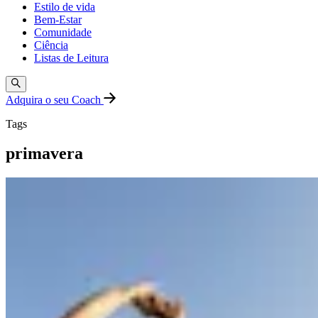
Estilo de vida
Bem-Estar
Comunidade
Ciência
Listas de Leitura
Adquira o seu Coach
Tags
primavera