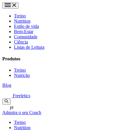
Treino
Nutrition
Estilo de vida
Bem-Estar
Comunidade
Ciência
Listas de Leitura
Produtos
Treino
Nutrição
Blog
Freeletics
pt
Adquira o seu Coach
Treino
Nutrition