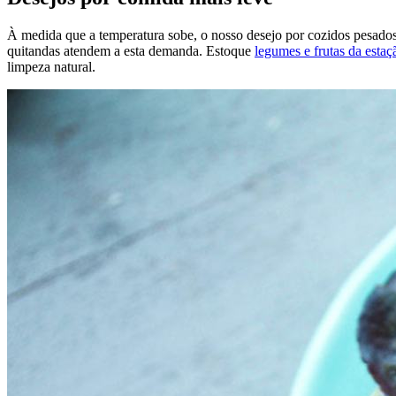
À medida que a temperatura sobe, o nosso desejo por cozidos pesados 
quitandas atendem a esta demanda. Estoque
legumes e frutas da estaç
limpeza natural.