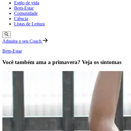
Estilo de vida
Bem-Estar
Comunidade
Ciência
Listas de Leitura
Adquira o seu Coach
Bem-Estar
Você também ama a primavera? Veja os sintomas