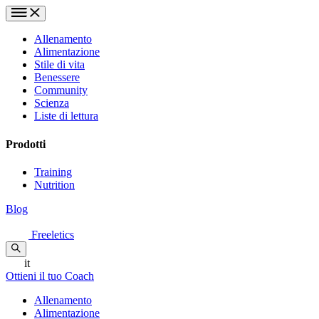
Allenamento
Alimentazione
Stile di vita
Benessere
Community
Scienza
Liste di lettura
Prodotti
Training
Nutrition
Blog
Freeletics
it
Ottieni il tuo Coach
Allenamento
Alimentazione