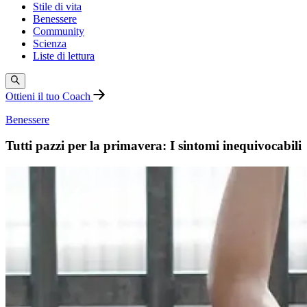
Stile di vita
Benessere
Community
Scienza
Liste di lettura
Ottieni il tuo Coach
Benessere
Tutti pazzi per la primavera: I sintomi inequivocabili