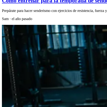
Cómo entrenar para la temporada de send
Prepárate para hacer senderismo con ejercicios de resistencia, fuerza y 
Sam
·
el año pasado