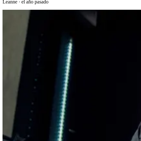
Leanne
·
el año pasado