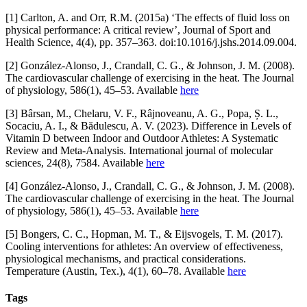
[1] Carlton, A. and Orr, R.M. (2015a) ‘The effects of fluid loss on
physical performance: A critical review’, Journal of Sport and
Health Science, 4(4), pp. 357–363. doi:10.1016/j.jshs.2014.09.004.
[2] González-Alonso, J., Crandall, C. G., & Johnson, J. M. (2008).
The cardiovascular challenge of exercising in the heat. The Journal
of physiology, 586(1), 45–53. Available
here
[3] Bârsan, M., Chelaru, V. F., Râjnoveanu, A. G., Popa, Ș. L.,
Socaciu, A. I., & Bădulescu, A. V. (2023). Difference in Levels of
Vitamin D between Indoor and Outdoor Athletes: A Systematic
Review and Meta-Analysis. International journal of molecular
sciences, 24(8), 7584. Available
here
[4] González-Alonso, J., Crandall, C. G., & Johnson, J. M. (2008).
The cardiovascular challenge of exercising in the heat. The Journal
of physiology, 586(1), 45–53. Available
here
[5] Bongers, C. C., Hopman, M. T., & Eijsvogels, T. M. (2017).
Cooling interventions for athletes: An overview of effectiveness,
physiological mechanisms, and practical considerations.
Temperature (Austin, Tex.), 4(1), 60–78. Available
here
Tags