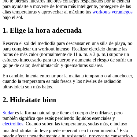
No te pierdas nuestros mejores consejos respaldados por la ciencia
para ayudarte a moverte de forma más inteligente, protegerte de las
altas temperaturas y aprovechar al máximo tus
workouts veraniegos
bajo el sol.
1. Elige la hora adecuada
Reserva el sol del mediodía para descansar en una silla de playa, no
para completar un workout intenso. Realizar ejercicio durante las
horas de más calor (normalmente de 11 a. m. a 3 p. m.) supone un
esfuerzo innecesario para tu cuerpo y aumenta el riesgo de sufrir un
golpe de calor, deshidratación y quemaduras solares.
En cambio, intenta entrenar por la mañana temprano o al anochecer,
cuando la temperatura es más fresca y los niveles de radiación
ultravioleta son más bajos.
2. Hidrátate bien
Sudar
es la forma natural que tiene el cuerpo de enfriarse, pero
también significa que estás perdiendo líquidos esenciales y
electrolitos
. Cuando suben las temperaturas, sudas más, e incluso
1
una deshidratación leve puede repercutir en tu rendimiento.
Esto
puede afectar negativamente a tu resistencia, provocarte cansancio y