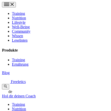
Training
Nutrition
Lifestyle
Well-Being
Community
Wissen
Leselisten
Produkte
Training
Ernährung
Blog
Freeletics
de
Hol dir deinen Coach
Training
Nutrition