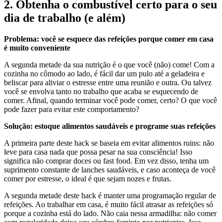
2. Obtenha o combustível certo para o seu
dia de trabalho (e além)
Problema: você se esquece das refeições porque comer em casa
é muito conveniente
A segunda metade da sua nutrição é o que você (não) come! Com a
cozinha no cômodo ao lado, é fácil dar um pulo até a geladeira e
beliscar para aliviar o estresse entre uma reunião e outra. Ou talvez
você se envolva tanto no trabalho que acaba se esquecendo de
comer. Afinal, quando terminar você pode comer, certo? O que você
pode fazer para evitar este comportamento?
Solução: estoque alimentos saudáveis e programe suas refeições
A primeira parte deste hack se baseia em evitar alimentos ruins: não
leve para casa nada que possa pesar na sua consciência! Isso
significa não comprar doces ou fast food. Em vez disso, tenha um
suprimento constante de lanches saudáveis, e caso aconteça de você
comer por estresse, o ideal é que sejam nozes e frutas.
A segunda metade deste hack é manter uma programação regular de
refeições. Ao trabalhar em casa, é muito fácil atrasar as refeições só
porque a cozinha está do lado. Não caia nessa armadilha: não comer