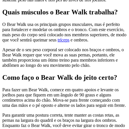
Quais músculos o Bear Walk trabalha?
O Bear Walk usa os principais grupos musculares, mas é perfeito
para fortalecer e modelar os ombros e o tronco. Com este exercício,
mais peso do corpo será colocado nos membros superiores, de modo
que você sentirá queimar seus
tríceps
e ombros.
Apesar de o seu peso corporal ser colocado nos braços e ombros, o
Bear Walk requer que você mova as suas pernas, portanto, ele
também proporciona um ótimo treino para membros inferiores e
abdômen ao longo do seu movimento pelo chão.
Como faço o Bear Walk do jeito certo?
Para fazer um Bear Walk, comece em quatro apoios e levante os
joelhos para que fiquem em um ângulo de 90 graus e alguns
centímetros acima do chão. Mova-se para frente começando com
uma das mãos e o pé oposto e alterne os lados para seguir em frente.
Para garantir uma postura correta, tente manter as costas retas, as
pernas na largura do quadril e os braços na largura dos ombros.
Enquanto faz o Bear Walk, você deve evitar girar o tronco de modo