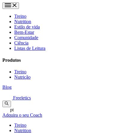
Treino
Nutrition
Estilo de vida
Bem-Estar
Comunidade
Ciência
Listas de Leitura
Produtos
Treino
Nutrição
Blog
Freeletics
pt
Adquira o seu Coach
Treino
Nutrition