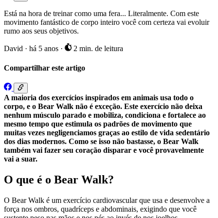
Está na hora de treinar como uma fera... Literalmente. Com este
movimento fantástico de corpo inteiro você com certeza vai evoluir
rumo aos seus objetivos.
David
·
há 5 anos
·
2 min. de leitura
Compartilhar este artigo
A maioria dos exercícios inspirados em animais usa todo o
corpo, e o Bear Walk não é exceção. Este exercício não deixa
nenhum músculo parado e mobiliza, condiciona e fortalece ao
mesmo tempo que estimula os padrões de movimento que
muitas vezes negligenciamos graças ao estilo de vida sedentário
dos dias modernos. Como se isso não bastasse, o Bear Walk
também vai fazer seu coração disparar e você provavelmente
vai a suar.
O que é o Bear Walk?
O Bear Walk é um exercício cardiovascular que usa e desenvolve a
força nos ombros, quadríceps e abdominais, exigindo que você
sustente peso nas mãos e nos pés ao invés de nos joelhos.