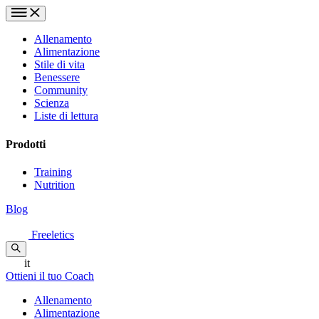
Allenamento
Alimentazione
Stile di vita
Benessere
Community
Scienza
Liste di lettura
Prodotti
Training
Nutrition
Blog
Freeletics
it
Ottieni il tuo Coach
Allenamento
Alimentazione