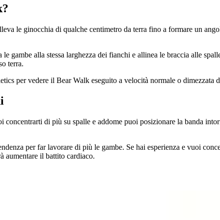
k?
lleva le ginocchia di qualche centimetro da terra fino a formare un ango
a le gambe alla stessa larghezza dei fianchi e allinea le braccia alle spal
so terra.
eletics per vedere il Bear Walk eseguito a velocità normale o dimezzata 
i
oi concentrarti di più su spalle e addome puoi posizionare la banda intor
ndenza per far lavorare di più le gambe. Se hai esperienza e vuoi concen
rà aumentare il battito cardiaco.