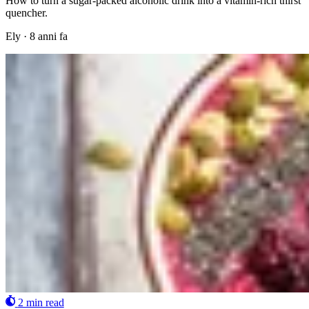
How to turn a sugar-packed alcoholic drink into a vitamin-rich thirst
quencher.
Ely
·
8 anni fa
2 min read