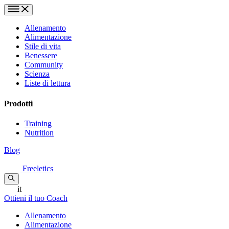
Allenamento
Alimentazione
Stile di vita
Benessere
Community
Scienza
Liste di lettura
Prodotti
Training
Nutrition
Blog
Freeletics
it
Ottieni il tuo Coach
Allenamento
Alimentazione