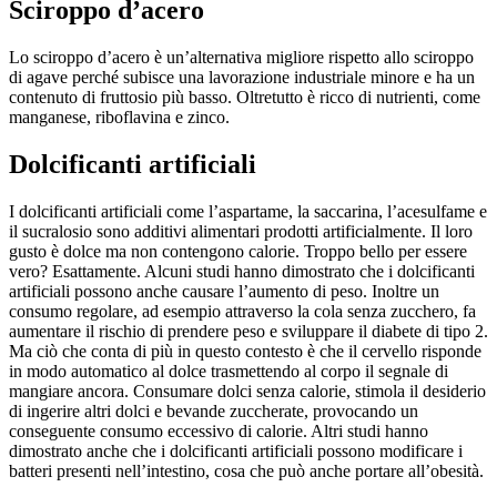
Sciroppo d’acero
Lo sciroppo d’acero è un’alternativa migliore rispetto allo sciroppo
di agave perché subisce una lavorazione industriale minore e ha un
contenuto di fruttosio più basso. Oltretutto è ricco di nutrienti, come
manganese, riboflavina e zinco.
Dolcificanti artificiali
I dolcificanti artificiali come l’aspartame, la saccarina, l’acesulfame e
il sucralosio sono additivi alimentari prodotti artificialmente. Il loro
gusto è dolce ma non contengono calorie. Troppo bello per essere
vero? Esattamente. Alcuni studi hanno dimostrato che i dolcificanti
artificiali possono anche causare l’aumento di peso. Inoltre un
consumo regolare, ad esempio attraverso la cola senza zucchero, fa
aumentare il rischio di prendere peso e sviluppare il diabete di tipo 2.
Ma ciò che conta di più in questo contesto è che il cervello risponde
in modo automatico al dolce trasmettendo al corpo il segnale di
mangiare ancora. Consumare dolci senza calorie, stimola il desiderio
di ingerire altri dolci e bevande zuccherate, provocando un
conseguente consumo eccessivo di calorie. Altri studi hanno
dimostrato anche che i dolcificanti artificiali possono modificare i
batteri presenti nell’intestino, cosa che può anche portare all’obesità.