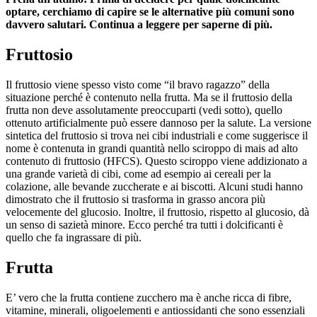
optare, cerchiamo di capire se le alternative più comuni sono
davvero salutari. Continua a leggere per saperne di più.
Fruttosio
Il fruttosio viene spesso visto come “il bravo ragazzo” della
situazione perché è contenuto nella frutta. Ma se il fruttosio della
frutta non deve assolutamente preoccuparti (vedi sotto), quello
ottenuto artificialmente può essere dannoso per la salute. La versione
sintetica del fruttosio si trova nei cibi industriali e come suggerisce il
nome è contenuta in grandi quantità nello sciroppo di mais ad alto
contenuto di fruttosio (HFCS). Questo sciroppo viene addizionato a
una grande varietà di cibi, come ad esempio ai cereali per la
colazione, alle bevande zuccherate e ai biscotti. Alcuni studi hanno
dimostrato che il fruttosio si trasforma in grasso ancora più
velocemente del glucosio. Inoltre, il fruttosio, rispetto al glucosio, dà
un senso di sazietà minore. Ecco perché tra tutti i dolcificanti è
quello che fa ingrassare di più.
Frutta
E’ vero che la frutta contiene zucchero ma è anche ricca di fibre,
vitamine, minerali, oligoelementi e antiossidanti che sono essenziali