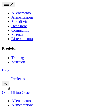
Allenamento
Alimentazione
Stile di vita
Benessere
Community
Scienza
Liste di lettura
Prodotti
Training
Nutrition
Blog
Freeletics
it
Ottieni il tuo Coach
Allenamento
Alimentazione