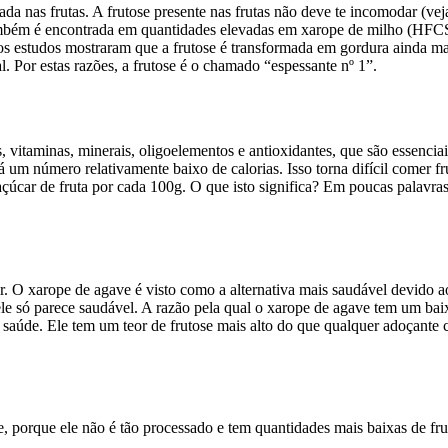
a nas frutas. A frutose presente nas frutas não deve te incomodar (veja
 também é encontrada em quantidades elevadas em xarope de milho (HF
rsos estudos mostraram que a frutose é transformada em gordura ainda m
 Por estas razões, a frutose é o chamado “espessante nº 1”.
vitaminas, minerais, oligoelementos e antioxidantes, que são essenciai
 um número relativamente baixo de calorias. Isso torna difícil comer 
úcar de fruta por cada 100g. O que isto significa? Em poucas palavras, s
r. O xarope de agave é visto como a alternativa mais saudável devido a
e só parece saudável. A razão pela qual o xarope de agave tem um baix
ua saúde. Ele tem um teor de frutose mais alto do que qualquer adoçante
 porque ele não é tão processado e tem quantidades mais baixas de fru