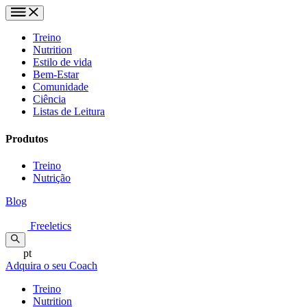
Treino
Nutrition
Estilo de vida
Bem-Estar
Comunidade
Ciência
Listas de Leitura
Produtos
Treino
Nutrição
Blog
Freeletics
pt
Adquira o seu Coach
Treino
Nutrition