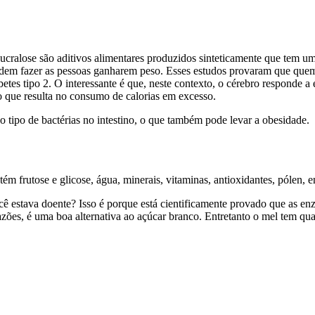
 sucralose são aditivos alimentares produzidos sinteticamente que tem u
dem fazer as pessoas ganharem peso. Esses estudos provaram que quem
etes tipo 2. O interessante é que, neste contexto, o cérebro responde 
o que resulta no consumo de calorias em excesso.
 tipo de bactérias no intestino, o que também pode levar a obesidade.
m frutose e glicose, água, minerais, vitaminas, antioxidantes, pólen, 
estava doente? Isso é porque está cientificamente provado que as enzi
razões, é uma boa alternativa ao açúcar branco. Entretanto o mel tem qu