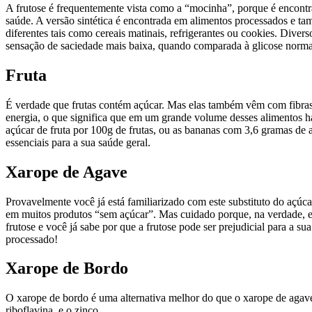
A frutose é frequentemente vista como a “mocinha”, porque é encontrad
saúde. A versão sintética é encontrada em alimentos processados e
diferentes tais como cereais matinais, refrigerantes ou cookies. Dive
sensação de saciedade mais baixa, quando comparada à glicose normal.
Fruta
É verdade que frutas contém açúcar. Mas elas também vêm com fibras, 
energia, o que significa que em um grande volume desses alimentos há
açúcar de fruta por 100g de frutas, ou as bananas com 3,6 gramas de aç
essenciais para a sua saúde geral.
Xarope de Agave
Provavelmente você já está familiarizado com este substituto do açúca
em muitos produtos “sem açúcar”. Mas cuidado porque, na verdade, el
frutose e você já sabe por que a frutose pode ser prejudicial para a s
processado!
Xarope de Bordo
O xarope de bordo é uma alternativa melhor do que o xarope de agave,
riboflavina, e o zinco.