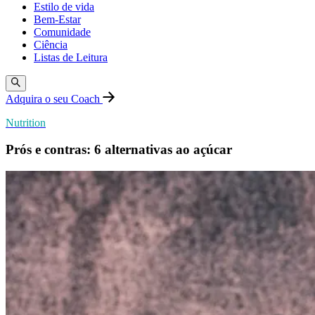
Estilo de vida
Bem-Estar
Comunidade
Ciência
Listas de Leitura
Adquira o seu Coach
Nutrition
Prós e contras: 6 alternativas ao açúcar