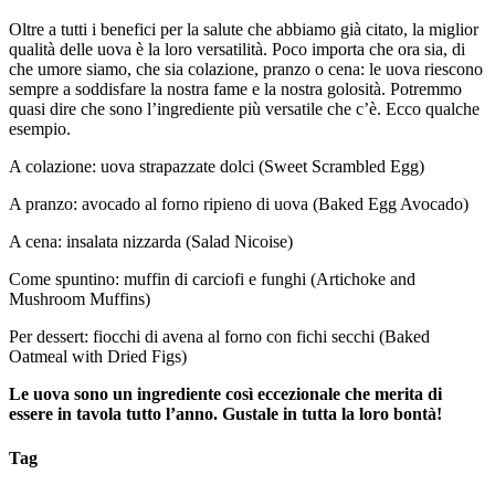
Oltre a tutti i benefici per la salute che abbiamo già citato, la miglior
qualità delle uova è la loro versatilità. Poco importa che ora sia, di
che umore siamo, che sia colazione, pranzo o cena: le uova riescono
sempre a soddisfare la nostra fame e la nostra golosità. Potremmo
quasi dire che sono l’ingrediente più versatile che c’è. Ecco qualche
esempio.
A colazione: uova strapazzate dolci (Sweet Scrambled Egg)
A pranzo: avocado al forno ripieno di uova (Baked Egg Avocado)
A cena: insalata nizzarda (Salad Nicoise)
Come spuntino: muffin di carciofi e funghi (Artichoke and
Mushroom Muffins)
Per dessert: fiocchi di avena al forno con fichi secchi (Baked
Oatmeal with Dried Figs)
Le uova sono un ingrediente così eccezionale che merita di
essere in tavola tutto l’anno. Gustale in tutta la loro bontà!
Tag