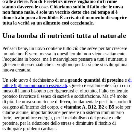
o alle arterie. Noi di Freeletics invece vogliamo dirti come
stanno davvero le cose. Chiariamo subito il fatto che le uova
non fanno male, è solo un vecchio detto che col tempo si è
dimostrato poco attendibile. È arrivato il momento di scoprire
tutta la verità su un alimento così eccezionale.
Una bomba di nutrienti tutta al naturale
Pensaci bene, un uovo contiene tutto ciò che serve per far crescere
un pulcino. È vero, messa in questi termini non viene esattamente
l’acquolina in bocca, ma è meraviglioso pensare a tutti i nutrienti e
gli elementi essenziali che ci vogliono per far sì che si sviluppi una
nuova creatura.
Un solo uovo è ricchissimo di una
grande quantità di proteine
e
di
tutti e 9 gli amminoacidi essenziali
. Questo è esattamente ciò di cui i
muscoli hanno bisogno per rigenerarsi e, oltretutto, l’alto contenuto
proteico favorisce il senso di sazietà e soddisfazione. Ma c’è molto
di più. Le uova sono ricche di
ferro
, fondamentale per il trasporto di
ossigeno all’interno del corpo,
e vitamine A, B12, B2
e
B5
solo per
citarne alcune, importantissime per avere un sistema immunitario
forte, per produrre energia, per il metabolismo dei grassi e delle
proteine, per la riduzione dello stress e diminuire il rischio di
sviluppare problemi cardiaci.