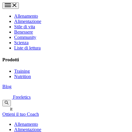
Allenamento
Alimentazione
Stile di vita
Benessere
Community
Scienza
Liste di lettura
Prodotti
Training
Nutrition
Blog
Freeletics
it
Ottieni il tuo Coach
Allenamento
Alimentazione