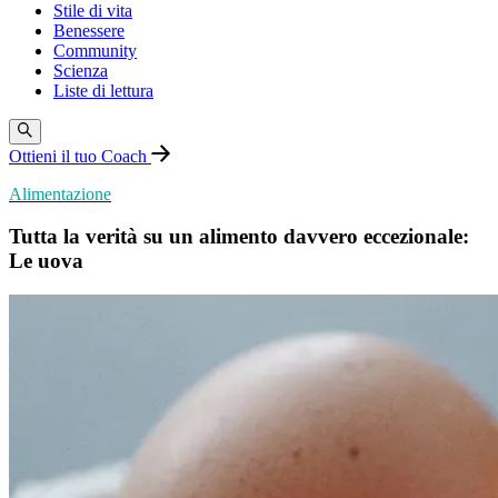
Stile di vita
Benessere
Community
Scienza
Liste di lettura
Ottieni il tuo Coach
Alimentazione
Tutta la verità su un alimento davvero eccezionale:
Le uova