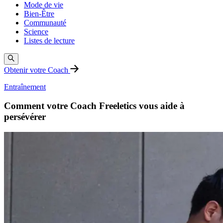
Mode de vie
Bien-Être
Communauté
Science
Listes de lecture
Obtenir votre Coach
Entraînement
Comment votre Coach Freeletics vous aide à
persévérer