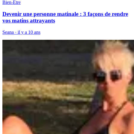
Bien-Être
Devenir une personne matinale : 3 façons de rendre
vos matins attrayants
Seana
·
il y a 10 ans