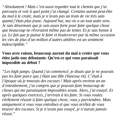
“Absolument ! Mais c’est aussi regarder tout le chemin que j’ai
parcouru et voir à quel point j’ai changé. Certains auront peut-être
du mal à le croire, mais je n’avais pas un train de vie très sain
quand j’étais plus jeune. Aujourd’hui, ma vie a un tout autre sens.
Je sais désormais que je suis assez forte pour faire quelque chose
que beaucoup ne rêveraient même pas de tenter. Et je suis bonne à
ça. Le fait que je puisse le faire et bouleverser par la même occasion
les vies de plus d’un million d’autres athlètes est un sentiment
indescriptible.”
Vous avez raison, beaucoup auront du mal à croire que vous
étiez jadis une débutante. Qu’est-ce qui vous paraissait
impossible au début ?
“Les high jumps. Quand j’ai commencé, je disais que je ne pouvais
pas les faire parce que j’étais une fille (Vanessa rit). C’était à
l’époque où je trouvais des excuses ! Mais après environ un an
d’entraînement, j’ai compris que je pouvais faire beaucoup de
choses qui me paraissaient impossibles avant. Alors, j’ai essayé. Et
après quelques exercices, j’arrivais à les faire. Si vous voulez
réellement réussir à faire quelque chose, vous y parviendrez. Mais
uniquement si vous vous entraînez et que vous arrêtez de vous
trouver des excuses. Si je n’avais pas essayé, je n’aurais jamais
réussi.”