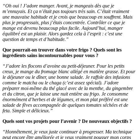
“Oh oui ! J’adore manger. Avant, je mangeais dès que je
m’ennuyais. Et ça n’était pas toujours très sain. C’était vraiment
une mauvaise habitude et je crois que beaucoup en souffrent. Mais
plus je progressais, plus j’étais concentrée. Contrôler ce que je
mange est devenu beaucoup plus facile. Aujourd’hui, manger
équilibré est un plaisir. Alors gardez cela à l’esprit : c’est une
question de temps et d’habitude.”
Que pourrait-on trouver dans votre frigo ? Quels sont les
ingrédients sains incontournables pour vous ?
“J’adore les flocons d’avoine au petit-déjeuner. Pour les petits
creux, je mange du fromage blanc allégé en matière grasse. Et pour
le déjeuner ou le dîner, une bonne salade. Je raffole des infusions
comme le matcha ou le chaga (c’est assez spécial). J’adore
préparer moi-même du thé glacé avec de la menthe, du gingembre
et du citron, que je laisse une nuit entière au frigo. Je consomme
énormément d’herbes et de légumes, et mon plat préféré est une
salade de fèves accompagnée de quelques tomates séchées et de
feta. Simple et délicieux.”
Quels sont vos projets pour l’avenir ? De nouveaux objectifs ?
“Honnêtement, je veux juste continuer à progresser. Ma technique
peut encore être améliorée et je veux vraiment pousser mon corps