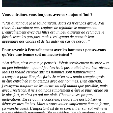
Vous entraînez-vous toujours avec eux aujourd’hui ?
“Pas autant que je le souhaiterais. Mais ça n’est pas grave. J’ai
réussi à convaincre mes copines de rejoindre le mouvement.
L’entraînement avec des filles est un peu différent de celui que je
faisais avec les garçons, mais c’est sympa de pouvoir leur
apprendre des choses et de les aider en cas de besoin.”
Pour revenir à l’entraînement avec les hommes : pensez-vous
qu’être une femme soit un inconvénient ?
“Au début, c’est ce que je pensais. J’étais terriblement frustrée – et
un peu intimidée – quand je n’arrivais pas à atteindre à leur niveau.
Mais la réalité est telle que les hommes sont naturellement
« conçus » pour être plus forts. Je m’en suis rendu compte après
m’être entraînée si longtemps avec des hommes. Bien entendu,
j’essayerai toujours de les mettre au défi autant que possible, mais
avec Freeletics, il ne s’agit pas simplement d’être le plus rapide ou
le plus fort, et c’est ça qui me plaît. Chacun a ses propres
motivations. En ce qui me concerne, j’adore me déstabiliser et
dépasser mes limites. Mais si vous voulez simplement être en forme,
ça marche aussi. L’important est de se concentrer sur soi-même et
sur ses objectifs personnels. Ne considérez jamais quelque chose