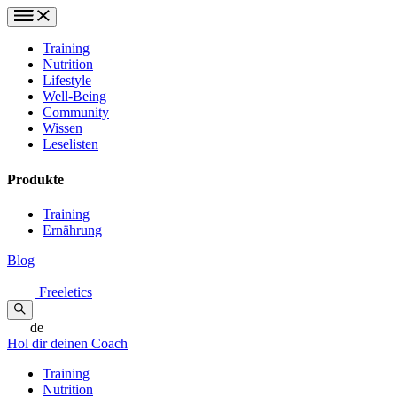
Training
Nutrition
Lifestyle
Well-Being
Community
Wissen
Leselisten
Produkte
Training
Ernährung
Blog
Freeletics
de
Hol dir deinen Coach
Training
Nutrition