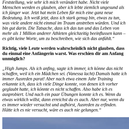
Feststellung, wie sehr ich mich verändert habe. Nicht viele
Menschen werden es glauben, aber ich lebte ziemlich ungesund als
ich jünger war. Jetzt hat mein Leben für mich eine ganz neue
Bedeutung. Ich weiß jetzt, dass ich stark genug bin, etwas zu tun,
was viele andere nicht einmal im Traum anstreben würden. Und ich
bin gut darin. Die Tatsache, dass ich das tun und das Leben von
mehr als 1 Million anderer Athleten gleichzeitig beeinflussen kann –
es gibt keine Worte, um zu beschreiben, wie sich das anfühlt.“
Richtig, viele Leute werden wahrscheinlich nicht glauben, dass
du einmal eine Anfängerin warst. Was erschien dir am Anfang
unmöglich?
„High Jumps. Als ich anfing, sagte ich immer, ich könne das nicht
schaffen, weil ich ein Mädchen sei. (Vanessa lacht) Damals hatte ich
immer Ausreden parat! Aber nach etwa einem Jahr Training
erkannte ich, dass ich viele Dinge konnte, von denen ich vorher
geglaubt hatte, ich könnte es nicht schaffen. Also habe ich es
ausprobiert. Und nach ein paar Übungen konnte ich es. Wenn du
etwas wirklich willst, dann erreichst du es auch. Aber nur, wenn du
es immer wieder versuchst und aufhörst, Ausreden zu erfinden.
Hätte ich es nie versucht, wäre es auch nie gelungen.“