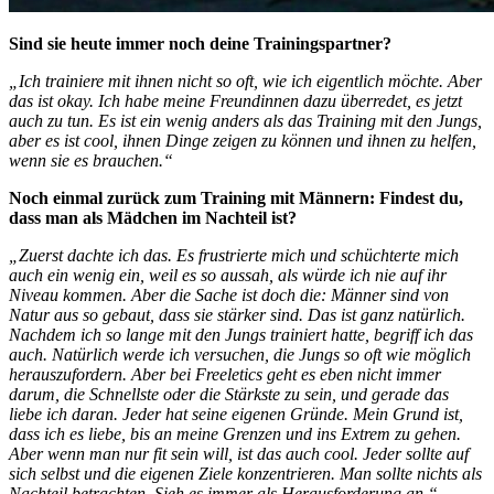
Sind sie heute immer noch deine Trainingspartner?
„Ich trainiere mit ihnen nicht so oft, wie ich eigentlich möchte. Aber
das ist okay. Ich habe meine Freundinnen dazu überredet, es jetzt
auch zu tun. Es ist ein wenig anders als das Training mit den Jungs,
aber es ist cool, ihnen Dinge zeigen zu können und ihnen zu helfen,
wenn sie es brauchen.“
Noch einmal zurück zum Training mit Männern: Findest du,
dass man als Mädchen im Nachteil ist?
„Zuerst dachte ich das. Es frustrierte mich und schüchterte mich
auch ein wenig ein, weil es so aussah, als würde ich nie auf ihr
Niveau kommen. Aber die Sache ist doch die: Männer sind von
Natur aus so gebaut, dass sie stärker sind. Das ist ganz natürlich.
Nachdem ich so lange mit den Jungs trainiert hatte, begriff ich das
auch. Natürlich werde ich versuchen, die Jungs so oft wie möglich
herauszufordern. Aber bei Freeletics geht es eben nicht immer
darum, die Schnellste oder die Stärkste zu sein, und gerade das
liebe ich daran. Jeder hat seine eigenen Gründe. Mein Grund ist,
dass ich es liebe, bis an meine Grenzen und ins Extrem zu gehen.
Aber wenn man nur fit sein will, ist das auch cool. Jeder sollte auf
sich selbst und die eigenen Ziele konzentrieren. Man sollte nichts als
Nachteil betrachten. Sieh es immer als Herausforderung an.“