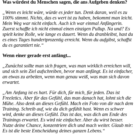
Was würdest du Menschen sagen, die ans Aufgeben denken?
„Wenn es leicht wäre, würde es jeder tun. Denk daran, weil es zu
100% stimmt. Nichts, das es wert ist zu haben, bekommt man leicht.
Mein Weg war nicht einfach. Auch ich war einmal Anfängerin.
Zuerst schaffte ich nicht einmal einen einzigen Pullup. Na und? Es
spielt keine Rolle, wie lange es dauert. Wenn du dranbleibst, hast du
es eines Tages hundertprozentig erreicht. Wenn du aufgibst, schaffst
du es garantiert nie.“
Wenn einer gerade erst anfängt...
„Zunächst sollte man sich fragen, was man wirklich erreichen will,
und sich sein Ziel aufschreiben, bevor man anfängt. Es ist einfacher,
an etwas zu arbeiten, wenn man genau weiß, was man sich davon
erwartet.
„Am Anfang ist es hart. Für dich, für mich, für jeden. Das ist
Freeletics. Aber für das Gefühl, das man danach hat, lohnt sich die
Mühe. Also denk an dieses Gefühl. Mach ein Foto von dir nach dem
Training. Schreib auf, wie du dich gefühlt hast. Wenn es schwer
wird, denke an dieses Gefühl. Das ist das, was dich am Ende des
Trainings erwartet. Es wird nie einfacher. Aber du wirst besser.
Nutze deine Chance, konzentriere dich und mach weiter. Glaub mir:
Es ist die beste Entscheidung deines ganzen Lebens.“