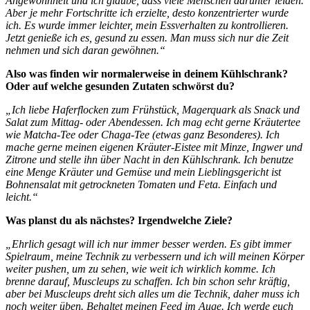
Angewohnheit und ich glaube, dass viele Menschen darunter leiden.
Aber je mehr Fortschritte ich erzielte, desto konzentrierter wurde
ich. Es wurde immer leichter, mein Essverhalten zu kontrollieren.
Jetzt genieße ich es, gesund zu essen. Man muss sich nur die Zeit
nehmen und sich daran gewöhnen.“
Also was finden wir normalerweise in deinem Kühlschrank?
Oder auf welche gesunden Zutaten schwörst du?
„Ich liebe Haferflocken zum Frühstück, Magerquark als Snack und
Salat zum Mittag- oder Abendessen. Ich mag echt gerne Kräutertee
wie Matcha-Tee oder Chaga-Tee (etwas ganz Besonderes). Ich
mache gerne meinen eigenen Kräuter-Eistee mit Minze, Ingwer und
Zitrone und stelle ihn über Nacht in den Kühlschrank. Ich benutze
eine Menge Kräuter und Gemüse und mein Lieblingsgericht ist
Bohnensalat mit getrockneten Tomaten und Feta. Einfach und
leicht.“
Was planst du als nächstes? Irgendwelche Ziele?
„Ehrlich gesagt will ich nur immer besser werden. Es gibt immer
Spielraum, meine Technik zu verbessern und ich will meinen Körper
weiter pushen, um zu sehen, wie weit ich wirklich komme. Ich
brenne darauf, Muscleups zu schaffen. Ich bin schon sehr kräftig,
aber bei Muscleups dreht sich alles um die Technik, daher muss ich
noch weiter üben. Behaltet meinen Feed im Auge. Ich werde euch