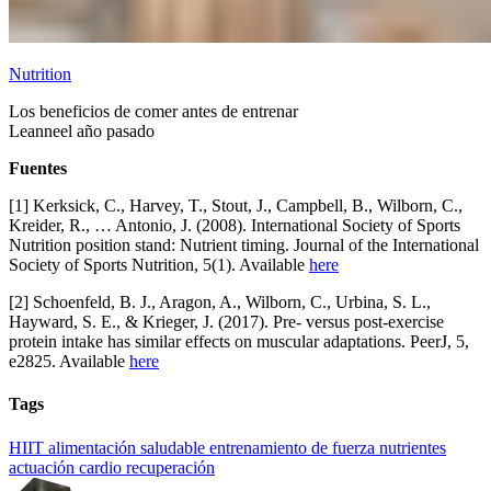
Nutrition
Los beneficios de comer antes de entrenar
Leanne
el año pasado
Fuentes
[1] Kerksick, C., Harvey, T., Stout, J., Campbell, B., Wilborn, C.,
Kreider, R., … Antonio, J. (2008). International Society of Sports
Nutrition position stand: Nutrient timing. Journal of the International
Society of Sports Nutrition, 5(1). Available
here
[2] Schoenfeld, B. J., Aragon, A., Wilborn, C., Urbina, S. L.,
Hayward, S. E., & Krieger, J. (2017). Pre- versus post-exercise
protein intake has similar effects on muscular adaptations. PeerJ, 5,
e2825. Available
here
Tags
HIIT
alimentación saludable
entrenamiento de fuerza
nutrientes
actuación
cardio
recuperación