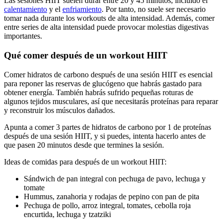
Las sesiones HIIT suelen durar entre 20 y 45 minutos, incluido el
calentamiento
y el
enfriamiento
. Por tanto, no suele ser necesario
tomar nada durante los workouts de alta intensidad. Además, comer
entre series de alta intensidad puede provocar molestias digestivas
importantes.
Qué comer después de un workout HIIT
Comer hidratos de carbono después de una sesión HIIT es esencial
para reponer las reservas de glucógeno que habrás gastado para
obtener energía. También habrás sufrido pequeñas roturas de
algunos tejidos musculares, así que necesitarás proteínas para reparar
y reconstruir los músculos dañados.
Apunta a comer 3 partes de hidratos de carbono por 1 de proteínas
después de una sesión HIIT, y si puedes, intenta hacerlo antes de
que pasen 20 minutos desde que termines la sesión.
Ideas de comidas para después de un workout HIIT:
Sándwich de pan integral con pechuga de pavo, lechuga y
tomate
Hummus, zanahoria y rodajas de pepino con pan de pita
Pechuga de pollo, arroz integral, tomates, cebolla roja
encurtida, lechuga y tzatziki