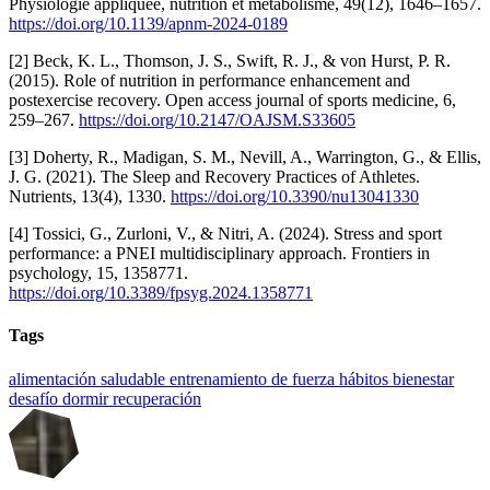
Physiologie appliquee, nutrition et metabolisme, 49(12), 1646–1657.
https://doi.org/10.1139/apnm-2024-0189
[2] Beck, K. L., Thomson, J. S., Swift, R. J., & von Hurst, P. R.
(2015). Role of nutrition in performance enhancement and
postexercise recovery. Open access journal of sports medicine, 6,
259–267.
https://doi.org/10.2147/OAJSM.S33605
[3] Doherty, R., Madigan, S. M., Nevill, A., Warrington, G., & Ellis,
J. G. (2021). The Sleep and Recovery Practices of Athletes.
Nutrients, 13(4), 1330.
https://doi.org/10.3390/nu13041330
[4] Tossici, G., Zurloni, V., & Nitri, A. (2024). Stress and sport
performance: a PNEI multidisciplinary approach. Frontiers in
psychology, 15, 1358771.
https://doi.org/10.3389/fpsyg.2024.1358771
Tags
alimentación saludable
entrenamiento de fuerza
hábitos
bienestar
desafío
dormir
recuperación