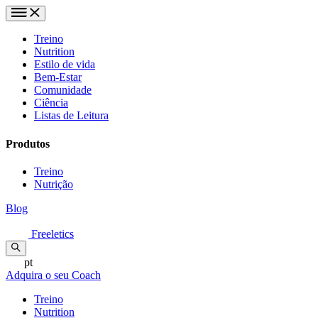
Treino
Nutrition
Estilo de vida
Bem-Estar
Comunidade
Ciência
Listas de Leitura
Produtos
Treino
Nutrição
Blog
Freeletics
pt
Adquira o seu Coach
Treino
Nutrition