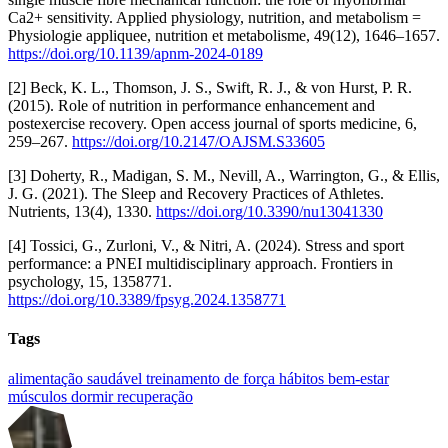
Ca2+ sensitivity. Applied physiology, nutrition, and metabolism =
Physiologie appliquee, nutrition et metabolisme, 49(12), 1646–1657.
https://doi.org/10.1139/apnm-2024-0189
[2] Beck, K. L., Thomson, J. S., Swift, R. J., & von Hurst, P. R.
(2015). Role of nutrition in performance enhancement and
postexercise recovery. Open access journal of sports medicine, 6,
259–267.
https://doi.org/10.2147/OAJSM.S33605
[3] Doherty, R., Madigan, S. M., Nevill, A., Warrington, G., & Ellis,
J. G. (2021). The Sleep and Recovery Practices of Athletes.
Nutrients, 13(4), 1330.
https://doi.org/10.3390/nu13041330
[4] Tossici, G., Zurloni, V., & Nitri, A. (2024). Stress and sport
performance: a PNEI multidisciplinary approach. Frontiers in
psychology, 15, 1358771.
https://doi.org/10.3389/fpsyg.2024.1358771
Tags
alimentação saudável
treinamento de força
hábitos
bem-estar
músculos
dormir
recuperação