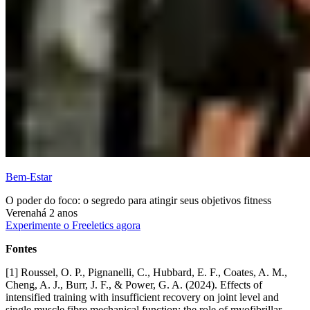
Bem-Estar
O poder do foco: o segredo para atingir seus objetivos fitness
Verena
há 2 anos
Experimente o Freeletics agora
Fontes
[1] Roussel, O. P., Pignanelli, C., Hubbard, E. F., Coates, A. M.,
Cheng, A. J., Burr, J. F., & Power, G. A. (2024). Effects of
intensified training with insufficient recovery on joint level and
single muscle fibre mechanical function: the role of myofibrillar