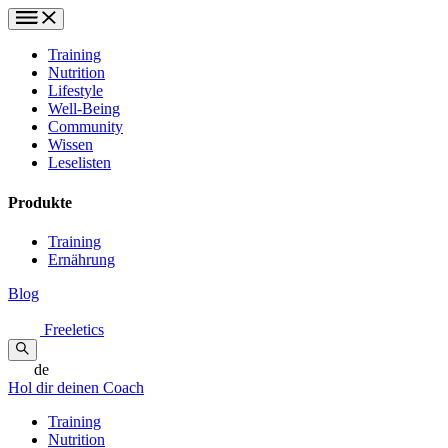
Training
Nutrition
Lifestyle
Well-Being
Community
Wissen
Leselisten
Produkte
Training
Ernährung
Blog
Freeletics
de
Hol dir deinen Coach
Training
Nutrition