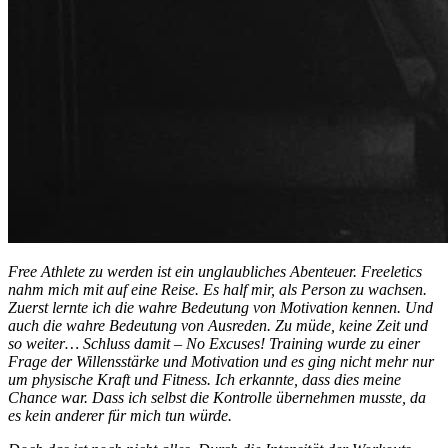
Free Athlete zu werden ist ein unglaubliches Abenteuer. Freeletics
nahm mich mit auf eine Reise. Es half mir, als Person zu wachsen.
Zuerst lernte ich die wahre Bedeutung von Motivation kennen. Und
auch die wahre Bedeutung von Ausreden. Zu müde, keine Zeit und
so weiter… Schluss damit – No Excuses! Training wurde zu einer
Frage der Willensstärke und Motivation und es ging nicht mehr nur
um physische Kraft und Fitness. Ich erkannte, dass dies meine
Chance war. Dass ich selbst die Kontrolle übernehmen musste, da
es kein anderer für mich tun würde.