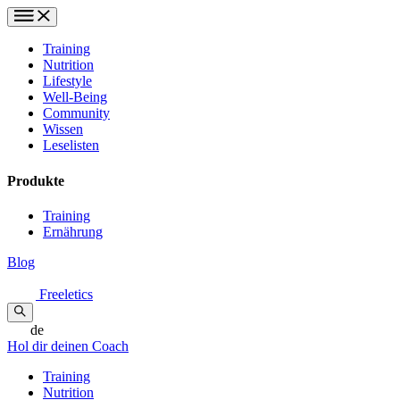
Training
Nutrition
Lifestyle
Well-Being
Community
Wissen
Leselisten
Produkte
Training
Ernährung
Blog
Freeletics
de
Hol dir deinen Coach
Training
Nutrition