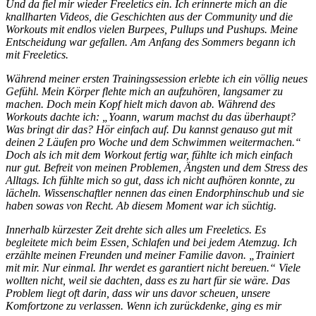
Und da fiel mir wieder Freeletics ein. Ich erinnerte mich an die
knallharten Videos, die Geschichten aus der Community und die
Workouts mit endlos vielen Burpees, Pullups und Pushups. Meine
Entscheidung war gefallen. Am Anfang des Sommers begann ich
mit Freeletics.
Während meiner ersten Trainingssession erlebte ich ein völlig neues
Gefühl. Mein Körper flehte mich an aufzuhören, langsamer zu
machen. Doch mein Kopf hielt mich davon ab. Während des
Workouts dachte ich: „Yoann, warum machst du das überhaupt?
Was bringt dir das? Hör einfach auf. Du kannst genauso gut mit
deinen 2 Läufen pro Woche und dem Schwimmen weitermachen.“
Doch als ich mit dem Workout fertig war, fühlte ich mich einfach
nur gut. Befreit von meinen Problemen, Ängsten und dem Stress des
Alltags. Ich fühlte mich so gut, dass ich nicht aufhören konnte, zu
lächeln. Wissenschaftler nennen das einen Endorphinschub und sie
haben sowas von Recht. Ab diesem Moment war ich süchtig.
Innerhalb kürzester Zeit drehte sich alles um Freeletics. Es
begleitete mich beim Essen, Schlafen und bei jedem Atemzug. Ich
erzählte meinen Freunden und meiner Familie davon. „Trainiert
mit mir. Nur einmal. Ihr werdet es garantiert nicht bereuen.“ Viele
wollten nicht, weil sie dachten, dass es zu hart für sie wäre. Das
Problem liegt oft darin, dass wir uns davor scheuen, unsere
Komfortzone zu verlassen. Wenn ich zurückdenke, ging es mir