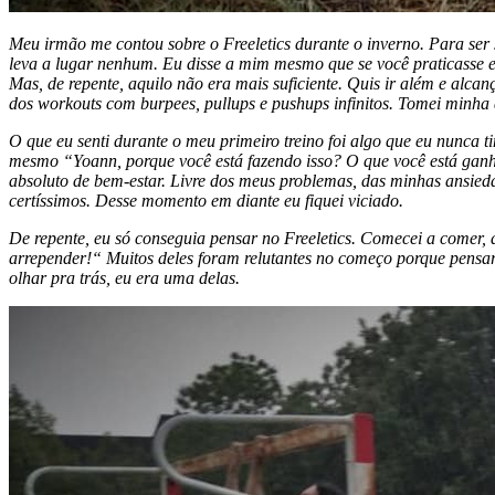
Meu irmão me contou sobre o Freeletics durante o inverno. Para ser s
leva a lugar nenhum. Eu disse a mim mesmo que se você praticasse es
Mas, de repente, aquilo não era mais suficiente. Quis ir além e alca
dos workouts com burpees, pullups e pushups infinitos. Tomei minha
O que eu senti durante o meu primeiro treino foi algo que eu nunca 
mesmo “Yoann, porque você está fazendo isso? O que você está ganh
absoluto de bem-estar. Livre dos meus problemas, das minhas ansieda
certíssimos. Desse momento em diante eu fiquei viciado.
De repente, eu só conseguia pensar no Freeletics. Comecei a comer, d
arrepender!“ Muitos deles foram relutantes no começo porque pensara
olhar pra trás, eu era uma delas.