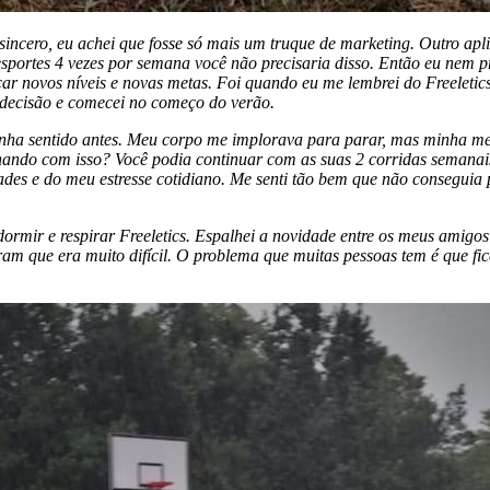
incero, eu achei que fosse só mais um truque de marketing. Outro aplic
portes 4 vezes por semana você não precisaria disso. Então eu nem pr
nçar novos níveis e novas metas. Foi quando eu me lembrei do Freeleti
 decisão e comecei no começo do verão.
tinha sentido antes. Meu corpo me implorava para parar, mas minha me
ando com isso? Você podia continuar com as suas 2 corridas semanai
des e do meu estresse cotidiano. Me senti tão bem que não conseguia p
ormir e respirar Freeletics. Espalhei a novidade entre os meus amigos
m que era muito difícil. O problema que muitas pessoas tem é que fic