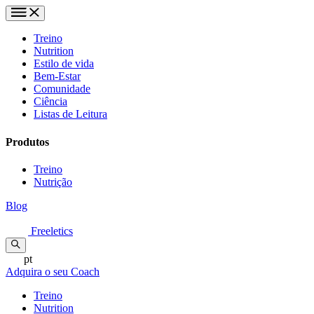
Treino
Nutrition
Estilo de vida
Bem-Estar
Comunidade
Ciência
Listas de Leitura
Produtos
Treino
Nutrição
Blog
Freeletics
pt
Adquira o seu Coach
Treino
Nutrition