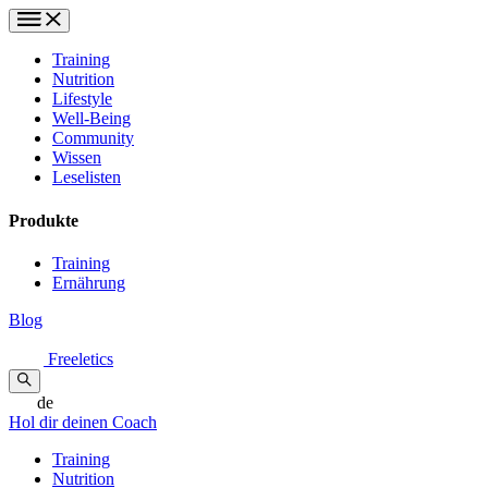
Training
Nutrition
Lifestyle
Well-Being
Community
Wissen
Leselisten
Produkte
Training
Ernährung
Blog
Freeletics
de
Hol dir deinen Coach
Training
Nutrition