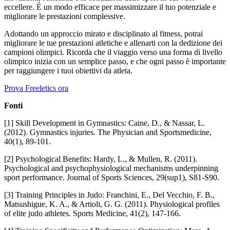
eccellere. È un modo efficace per massimizzare il tuo potenziale e
migliorare le prestazioni complessive.
Adottando un approccio mirato e disciplinato al fitness, potrai
migliorare le tue prestazioni atletiche e allenarti con la dedizione dei
campioni olimpici. Ricorda che il viaggio verso una forma di livello
olimpico inizia con un semplice passo, e che ogni passo è importante
per raggiungere i tuoi obiettivi da atleta.
Prova Freeletics ora
Fonti
[1] Skill Development in Gymnastics: Caine, D., & Nassar, L.
(2012). Gymnastics injuries. The Physician and Sportsmedicine,
40(1), 89-101.
[2] Psychological Benefits: Hardy, L., & Mullen, R. (2011).
Psychological and psychophysiological mechanisms underpinning
sport performance. Journal of Sports Sciences, 29(sup1), S81-S90.
[3] Training Principles in Judo: Franchini, E., Del Vecchio, F. B.,
Matsushigue, K. A., & Artioli, G. G. (2011). Physiological profiles
of elite judo athletes. Sports Medicine, 41(2), 147-166.