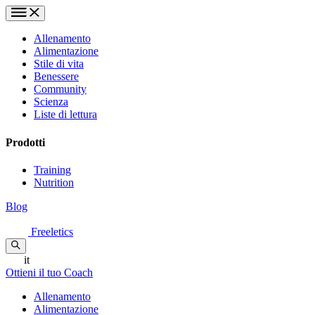
Allenamento
Alimentazione
Stile di vita
Benessere
Community
Scienza
Liste di lettura
Prodotti
Training
Nutrition
Blog
Freeletics
it
Ottieni il tuo Coach
Allenamento
Alimentazione