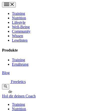
Training
Nutrition
Lifestyle
Well-Being
Community
Wissen
Leselisten
Produkte
Training
Ernährung
Blog
Freeletics
de
Hol dir deinen Coach
Training
Nutrition