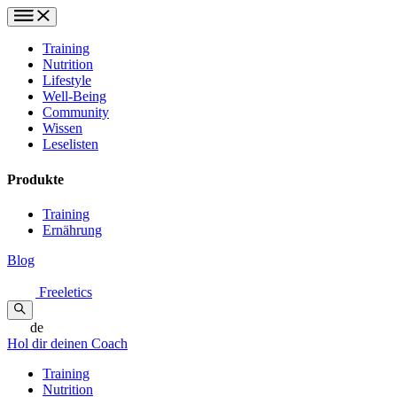
Training
Nutrition
Lifestyle
Well-Being
Community
Wissen
Leselisten
Produkte
Training
Ernährung
Blog
Freeletics
de
Hol dir deinen Coach
Training
Nutrition