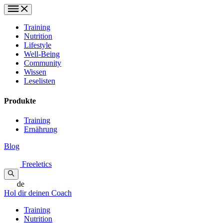
Training
Nutrition
Lifestyle
Well-Being
Community
Wissen
Leselisten
Produkte
Training
Ernährung
Blog
Freeletics
de
Hol dir deinen Coach
Training
Nutrition