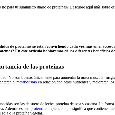
o no para tu suministro diario de proteínas? Descubre aquí más sobre es
s batidos de proteínas se están convirtiendo cada vez más en el acce
teínas? En este artículo hablaremos de los diferentes beneficios de
rtancia de las proteínas
idad. No son buenas únicamente para aumentar la masa muscular magra y 
entarán el
metabolismo
en relación con otros nutrientes y mejorarán los 
ocidas son las de suero de leche, proteína de soja y caseína. La forma 
rasa. Además es una
proteína
completa, lo que significa que contiene nue
soja o la proteína vegetal.