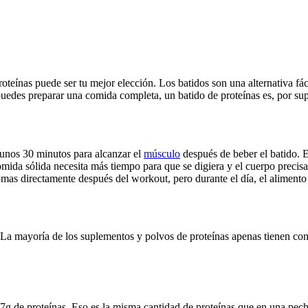
eínas puede ser tu mejor elección. Los batidos son una alternativa fác
 puedes preparar una comida completa, un batido de proteínas es, por s
a unos 30 minutos para alcanzar el
músculo
después de beber el batido. 
mida sólida necesita más tiempo para que se digiera y el cuerpo precis
as directamente después del workout, pero durante el día, el alimento r
. La mayoría de los suplementos y polvos de proteínas apenas tienen con
g de proteínas. Eso es la misma cantidad de proteínas que en una pech