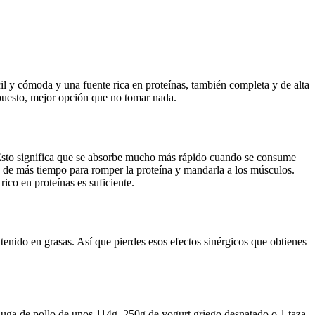
il y cómoda y una fuente rica en proteínas, también completa y de alta
upuesto, mejor opción que no tomar nada.
Esto significa que se absorbe mucho más rápido cuando se consume
a de más tiempo para romper la proteína y mandarla a los músculos.
ico en proteínas es suficiente.
tenido en grasas. Así que pierdes esos efectos sinérgicos que obtienes
uga de pollo de unos 114g, 250g de yogurt griego desnatado o 1 taza