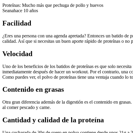
Proteínas: Mucho más que pechuga de pollo y huevos
Seana
hace 10 años
Facilidad
¿Eres una persona con una agenda apretada? Entonces un batido de prot
calidad. Así que si necesitas un buen aporte rápido de proteínas o no
Velocidad
Uno de los beneficios de los batidos de proteínas es que solo necesit
inmediatamente después de hacer un workout. Por el contrario, una co
Como puedes ver, el polvo de proteínas tiene una ventaja cuando lo tom
Contenido en grasas
Otra gran diferencia además de la digestión es el contenido en grasas
al comer pescado y carne.
Cantidad y calidad de la proteína
Una cucharada de 30g de suero en polvo contiene desde unos 21g a 27