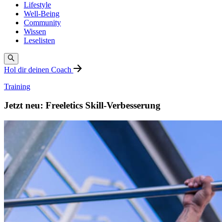
Lifestyle
Well-Being
Community
Wissen
Leselisten
Hol dir deinen Coach
Training
Jetzt neu: Freeletics Skill-Verbesserung