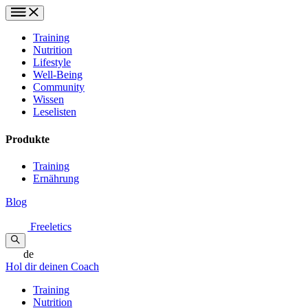
Training
Nutrition
Lifestyle
Well-Being
Community
Wissen
Leselisten
Produkte
Training
Ernährung
Blog
Freeletics
de
Hol dir deinen Coach
Training
Nutrition