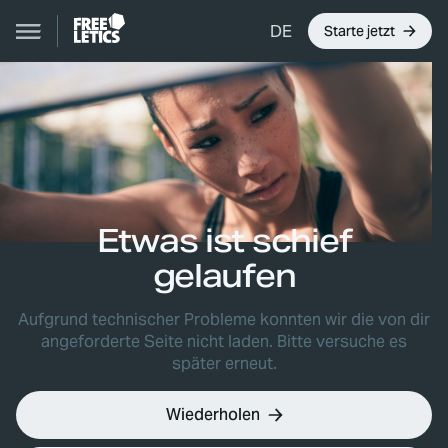
DE
Starte jetzt
Etwas ist schief
gelaufen
Aufgrund technischer Probleme konnten wir die von dir
angeforderte Seite nicht laden. Bitte versuche es
später erneut.
Wiederholen