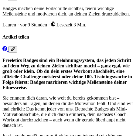
Badges machen deine Fortschritte sichtbar, feiern wichtige
Meilensteine und motivieren dich, an deinen Zielen dranzubleiben.
Lauren
·
vor 9 Stunden
·
Lesezeit 3 Min.
Artikel teilen
Freeletics Badges sind ein Belohnungssystem, das jeden Schritt
auf dem Weg zu deinen Zielen sichtbar macht – ganz egal, wie
groß oder klein. Ob du dein erstes Workout abschließt, eine
offizielle Challenge meisterst oder deine 100. Trainingswoche in
Folge feierst: Badges markieren wichtige Meilensteine deiner
Fitnessreise.
Sie erinnern dich daran, wie weit du bereits gekommen bist –
besonders an Tagen, an denen dir die Motivation fehlt. Und sind wir
mal ehrlich: Das kennt jeder von uns. Betrachte Badges als Mini-
Motivationsschübe, die dich daran erinnern, dein nächstes Coach-
Workout durchzuziehen – auch wenn dir gerade überhaupt nicht
danach ist.
Jetzt, wo du weißt, warum Badges so motivierend sein können,