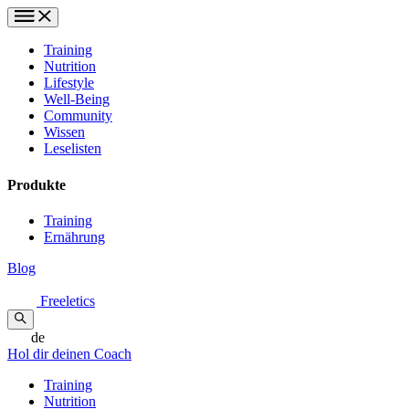
Training
Nutrition
Lifestyle
Well-Being
Community
Wissen
Leselisten
Produkte
Training
Ernährung
Blog
Freeletics
de
Hol dir deinen Coach
Training
Nutrition