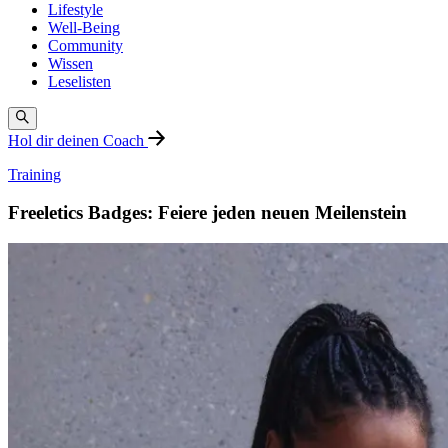
Lifestyle
Well-Being
Community
Wissen
Leselisten
Hol dir deinen Coach
Training
Freeletics Badges: Feiere jeden neuen Meilenstein